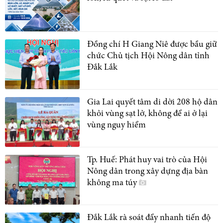
Đồng chí H Giang Niê được bầu giữ
chức Chủ tịch Hội Nông dân tỉnh
Đắk Lắk
Gia Lai quyết tâm di dời 208 hộ dân
khỏi vùng sạt lở, không để ai ở lại
vùng nguy hiểm
Tp. Huế: Phát huy vai trò của Hội
Nông dân trong xây dựng địa bàn
không ma túy
Đắk Lắk rà soát đẩy nhanh tiến độ