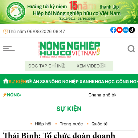
Thứ năm 06/08/2026 08:47
ĐỌC TẠP CHÍ IN
XEM VIDEO
SỰ KIỆN
ĐỀ ÁN 885
NÔNG NGHIỆP XANH
KHOA HỌC CÔNG NG
NÓNG:
Ghana phổ biến kho lạnh không dùn
Colorado: Nông dân chuyển đổi luân
Tp. Huế: Xã Quảng Điền ra mắt Tổ 
SỰ KIỆN
Hiệp hội
Trong nước
Quốc tế
Thái Bình: Tổ chức đoàn doanh