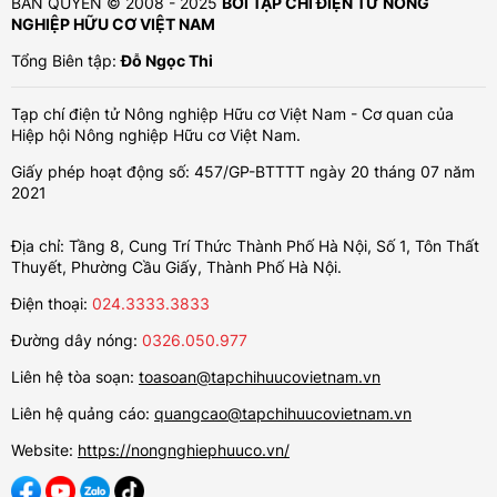
BẢN QUYỀN © 2008 - 2025
BỞI TẠP CHÍ ĐIỆN TỬ NÔNG
NGHIỆP HỮU CƠ VIỆT NAM
Tổng Biên tập:
Đỗ Ngọc Thi
Tạp chí điện tử Nông nghiệp Hữu cơ Việt Nam - Cơ quan của
Hiệp hội Nông nghiệp Hữu cơ Việt Nam.
Giấy phép hoạt động số: 457/GP-BTTTT ngày 20 tháng 07 năm
2021
Địa chỉ: Tầng 8, Cung Trí Thức Thành Phố Hà Nội, Số 1, Tôn Thất
Thuyết, Phường Cầu Giấy, Thành Phố Hà Nội.
Điện thoại:
024.3333.3833
Đường dây nóng:
0326.050.977
Liên hệ tòa soạn:
toasoan@tapchihuucovietnam.vn
Liên hệ quảng cáo:
quangcao@tapchihuucovietnam.vn
Website:
https://nongnghiephuuco.vn/