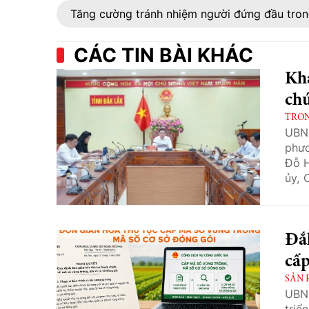
Tăng cường tránh nhiệm người đứng đầu trong 
CÁC TIN BÀI KHÁC
Khẩ
chứ
TRO
UBN
phươ
Đỗ H
ủy, 
đạo 
Đắk
cấp
SẢN 
UBN
triể