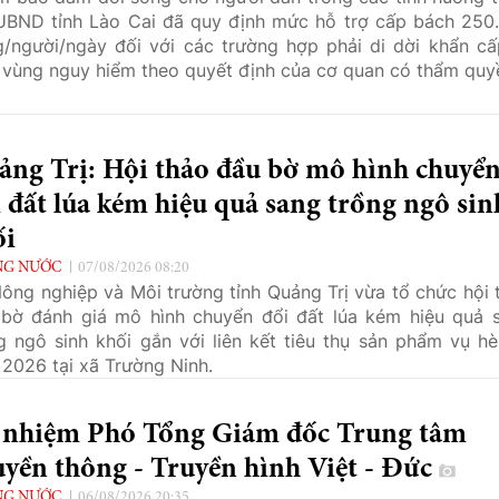
 UBND tỉnh Lào Cai đã quy định mức hỗ trợ cấp bách 250
/người/ngày đối với các trường hợp phải di dời khẩn cấ
 vùng nguy hiểm theo quyết định của cơ quan có thẩm quy
ảng Trị: Hội thảo đầu bờ mô hình chuyể
 đất lúa kém hiệu quả sang trồng ngô sin
ối
NG NƯỚC
07/08/2026 08:20
ông nghiệp và Môi trường tỉnh Quảng Trị vừa tổ chức hội 
bờ đánh giá mô hình chuyển đổi đất lúa kém hiệu quả 
g ngô sinh khối gắn với liên kết tiêu thụ sản phẩm vụ hè
2026 tại xã Trường Ninh.
 nhiệm Phó Tổng Giám đốc Trung tâm
yền thông - Truyền hình Việt - Đức
NG NƯỚC
06/08/2026 20:35