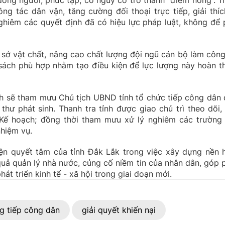
đông người, phức tạp, có nguy cơ trở thành “điểm nóng”. T
ng tác dân vận, tăng cường đối thoại trực tiếp, giải thíc
hiêm các quyết định đã có hiệu lực pháp luật, không để 
 sở vật chất, nâng cao chất lượng đội ngũ cán bộ làm công
sách phù hợp nhằm tạo điều kiện để lực lượng này hoàn t
h sẽ tham mưu Chủ tịch UBND tỉnh tổ chức tiếp công dân 
 thư phát sinh. Thanh tra tỉnh được giao chủ trì theo dõi,
 Kế hoạch; đồng thời tham mưu xử lý nghiêm các trường
nhiệm vụ.
iện quyết tâm của tỉnh Đắk Lắk trong việc xây dựng nền 
 quả quản lý nhà nước, củng cố niềm tin của nhân dân, góp 
hát triển kinh tế - xã hội trong giai đoạn mới.
g tiếp công dân
giải quyết khiến nại