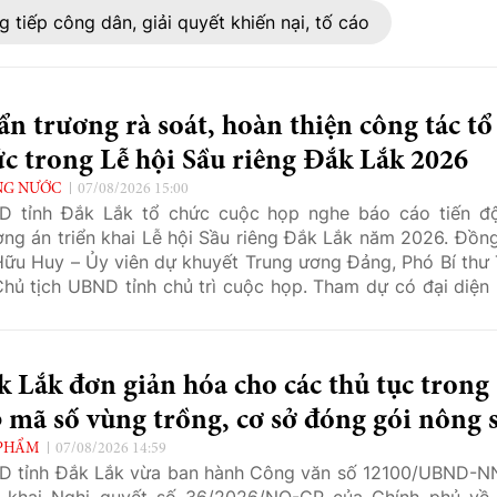
tiếp công dân, giải quyết khiến nại, tố cáo
n trương rà soát, hoàn thiện công tác tổ
c trong Lễ hội Sầu riêng Đắk Lắk 2026
NG NƯỚC
07/08/2026 15:00
D tỉnh Đắk Lắk tổ chức cuộc họp nghe báo cáo tiến đ
ng án triển khai Lễ hội Sầu riêng Đắk Lắk năm 2026. Đồng
ữu Huy – Ủy viên dự khuyết Trung ương Đảng, Phó Bí thư 
Chủ tịch UBND tỉnh chủ trì cuộc họp. Tham dự có đại diện 
các sở, ngành, địa phương và đơn vị liên quan.
 Lắk đơn giản hóa cho các thủ tục trong
 mã số vùng trồng, cơ sở đóng gói nông 
PHẨM
07/08/2026 14:59
D tỉnh Đắk Lắk vừa ban hành Công văn số 12100/UBND-
n khai Nghị quyết số 36/2026/NQ-CP của Chính phủ về