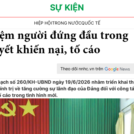
SỰ KIỆN
HIỆP HỘI
TRONG NƯỚC
QUỐC TẾ
iệm người đứng đầu trong
yết khiến nại, tố cáo
Theo dõi nnhc.vn trên
oạch số 260/KH-UBND ngày 19/6/2026 nhằm triển khai t
nh trị về tăng cường sự lãnh đạo của Đảng đối với công t
ố cáo trong tình hình mới.