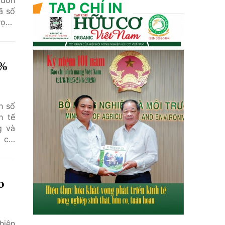
TẠP CHÍ IN
ã số
rọng
dân,
n và
3%
h số
h tế
g và
 chỉ
đồng
 các
o
hiên