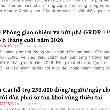
 hóa thủ tục hành chính trong cấp mã số vùng trồng và m
ở đóng gói nông sản. Đây được xem là giải pháp quan t
 tháo gỡ vướng mắc, tạo điều kiện thuận lợi cho người 
tác xã và doanh nghiệp trong quá trình sản xuất, chế biế
 khẩu nông sản.
i Phòng giao nhiệm vụ bứt phá GRDP 1
o 6 tháng cuối năm 2026
NG NƯỚC
07/08/2026 08:40
 thành phố Hải Phòng vừa chính thức ban hành Kế hoạc
KH-UBND về việc điều chỉnh kịch bản tăng trưởng kin
P) 6 tháng cuối năm 2026. Động thái chỉ đạo tập trun
t liệt này nhằm hướng tới mục tiêu hoàn thành thắng lợi
 tăng trưởng GRDP cả năm đạt 13% do Chính phủ giao, 
 tạo tiền đề và nền tảng vững chắc để thực hiện thắng lợi
tiêu phát triển kinh tế - xã hội giai đoạn 2026 - 2030.
o Cai hỗ trợ 250.000 đồng/người/ngày ch
ời dân phải sơ tán khỏi vùng thiên tai
NG NƯỚC
07/08/2026 08:27
 bảo đảm đời sống cho người dân trong các tình huống t