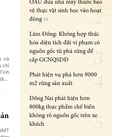
OAU đưa nhà máy thuốc bảo
vệ thực vật sinh học vào hoạt
động
Lâm Đồng: Không hợp thức
hóa diện tích đất vi phạm có
nguồn gốc từ phá rừng để
ộ và
cấp GCNQSDĐ
 chí
Tỉnh
Phát hiện vụ phá hơn 9000
lãnh
m2 rừng sản xuất
Đồng Nai phát hiện hơn
800kg thực phẩm chế biến
sản
không rõ nguồn gốc trên xe
khách
NNMT
 đơn