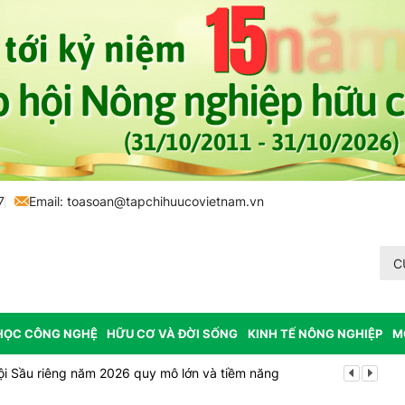
7
Email:
toasoan@tapchihuucovietnam.vn
C
HỌC CÔNG NGHỆ
HỮU CƠ VÀ ĐỜI SỐNG
KINH TẾ NÔNG NGHIỆP
M
ội Sầu riêng năm 2026 quy mô lớn và tiềm năng
Vĩnh Long p