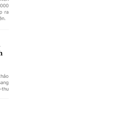
.000
p ra
ền.
n
h
thảo
sang
-thu