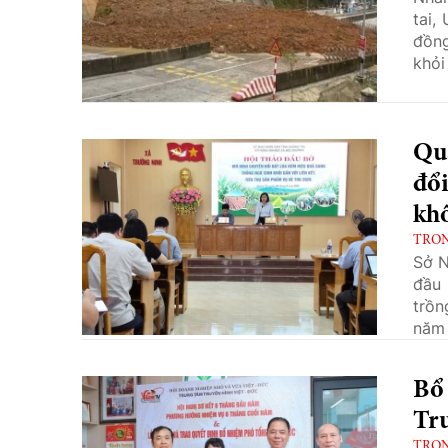
tai,
đồng
khỏi
Qu
đổi
kh
TRO
Sở N
đầu 
trồn
năm 
Bổ
Tru
TRO