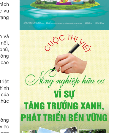
rách
c vụ
rạng
n và
nối,
phủ,
công
 cao
riệt
hình
 của
thức
ường
việc