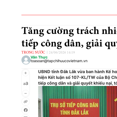
Tăng cường trách nh
tiếp công dân, giải qu
TRONG NƯỚC
24/06/2026 14:19
Văn Thực
toasoan@tapchihuucovietnam.vn
UBND tỉnh Đắk Lắk vừa ban hành Kế h
hiện Kết luận số 107-KL/TW của Bộ Chí
a
tiếp công dân và giải quyết khiếu nại, t
a