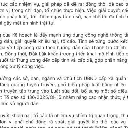
 túc các nhiệm vụ, giải pháp đã đề ra; đồng thời đề cao t
 vị trong chỉ đạo, tổ chức thực hiện. Việc giải quyết cá
nh pháp luật, dứt điểm ngay từ cơ sở, hạn chế tối đa tình t
i gây mất an ninh trật tự.
 của Kế hoạch là đẩy mạnh ứng dụng công nghệ thông ti
 dân, giải quyết khiếu nại, tố cáo. Tỉnh sẽ từng bước kết 
 gia về tiếp công dân theo hướng dẫn của Thanh tra Chính 
n. Đồng thời, Đắk Lắk khẩn trương triển khai mô hình tiếp 
 suốt từ Trung ương đến cấp tỉnh và cấp xã, góp phần nâng
rong xử lý công việc.
rưởng các sở, ban, ngành và Chủ tịch UBND cấp xã quán t
 tăng cường tuyên truyền, phổ biến pháp luật bằng nhiều 
ên truyền tập trung vào Luật sửa đổi, bổ sung một số điều
uật Tố cáo số 136/2025/QH15 nhằm nâng cao nhận thức, ý 
chức và người dân.
uyết khiếu nại, tố cáo là nhiệm vụ chính trị quan trọng, th
n vị phải chủ động rà soát, giải quyết kịp thời các vụ 