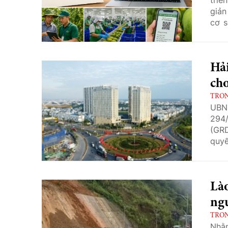
giản
cơ s
nhằm
hợp 
xuất
Hả
ch
TRO
UBND
294/
(GRD
quyế
tiêu
thời
mục 
Là
ngư
TRO
Nhằm