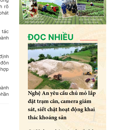
rong
h rõ
phát
 tác
ĐỌC NHIỀU
hành
định
 đôn
 hợp
hành
Nghệ An yêu cầu chủ mỏ lắp
phần
đặt trạm cân, camera giám
sát, siết chặt hoạt động khai
thác khoáng sản