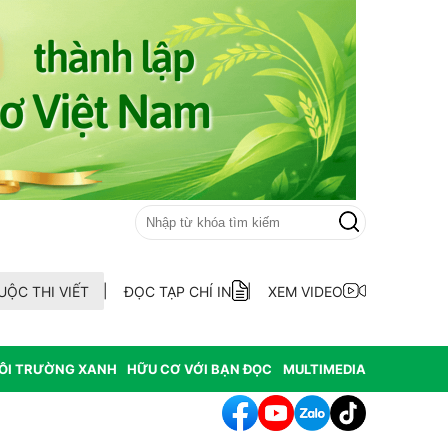
UỘC THI VIẾT
ĐỌC TẠP CHÍ IN
XEM VIDEO
ÔI TRƯỜNG XANH
HỮU CƠ VỚI BẠN ĐỌC
MULTIMEDIA
hát hiện 9 mẫu xăng dầu kém chất lượng