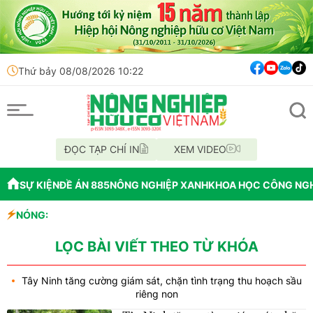
Thứ bảy 08/08/2026 10:22
ĐỌC TẠP CHÍ IN
XEM VIDEO
SỰ KIỆN
ĐỀ ÁN 885
NÔNG NGHIỆP XANH
KHOA HỌC CÔNG NG
NÓNG:
Ea Kar tỉnh Đắk Lắk
 đến nhiều du khách
LỌC BÀI VIẾT THEO TỪ KHÓA
Tây Ninh tăng cường giám sát, chặn tình trạng thu hoạch sầu
riêng non