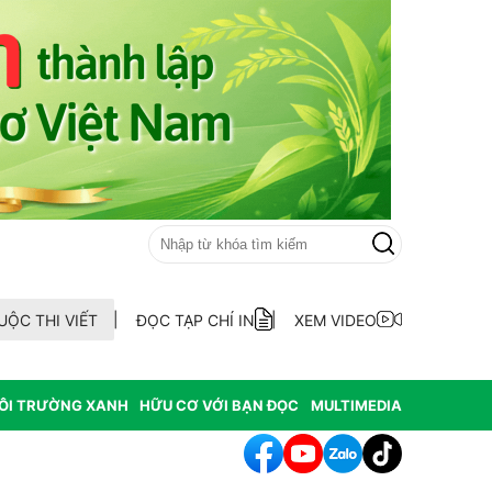
UỘC THI VIẾT
ĐỌC TẠP CHÍ IN
XEM VIDEO
ÔI TRƯỜNG XANH
HỮU CƠ VỚI BẠN ĐỌC
MULTIMEDIA
ẫu AND 70 hài cốt liệt sĩ chưa xác định thông tin tại xã Ea Kar tỉnh