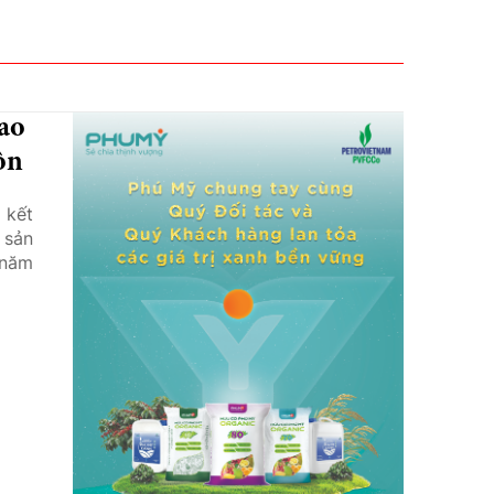
ao
ôn
 kết
 sản
 năm