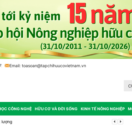
7
Email:
toasoan@tapchihuucovietnam.vn
C
HỌC CÔNG NGHỆ
HỮU CƠ VÀ ĐỜI SỐNG
KINH TẾ NÔNG NGHIỆP
M
 lượng
Tổ chức lấy m