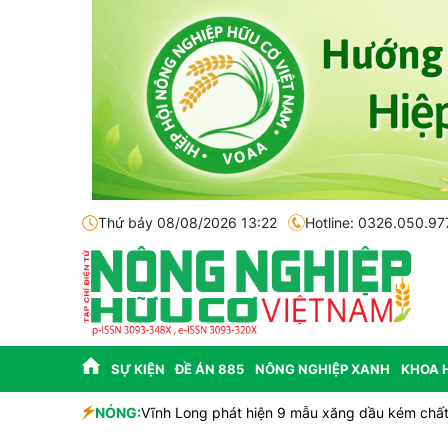
Thứ bảy 08/08/2026 13:22
Hotline: 0326.050.97
SỰ KIỆN
ĐỀ ÁN 885
NÔNG NGHIỆP XANH
KHOA 
 và tiềm năng
NÓNG:
Vĩnh Long phát hiện 9 mẫu xăng dầu kém chất