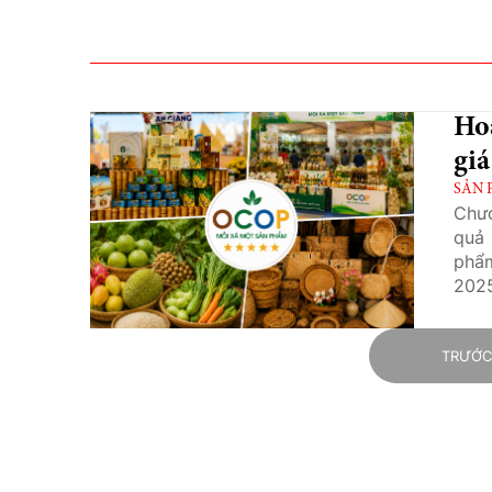
Ho
giá
SẢN 
Chươ
quả 
phẩm
202
TRƯỚ