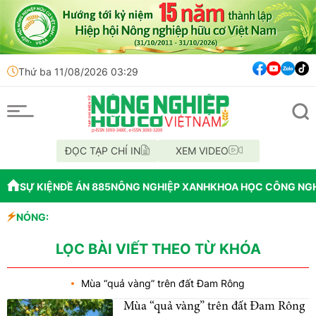
Thứ ba 11/08/2026 03:29
ĐỌC TẠP CHÍ IN
XEM VIDEO
SỰ KIỆN
ĐỀ ÁN 885
NÔNG NGHIỆP XANH
KHOA HỌC CÔNG NG
NÓNG:
50 cơ sở ki
Những vi p
Hà Nội siết
LỌC BÀI VIẾT THEO TỪ KHÓA
Mùa “quả vàng” trên đất Đam Rông
Mùa “quả vàng” trên đất Đam Rông