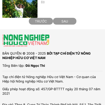
TRƯỚC
SAU
BẢN QUYỀN © 2008 - 2025
BỞI TẠP CHÍ ĐIỆN TỬ NÔNG
NGHIỆP HỮU CƠ VIỆT NAM
Tổng Biên tập:
Đỗ Ngọc Thi
Tạp chí điện tử Nông nghiệp Hữu cơ Việt Nam - Cơ quan của
Hiệp hội Nông nghiệp Hữu cơ Việt Nam.
Giấy phép hoạt động số: 457/GP-BTTTT ngày 20 tháng 07 năm
2021
Địa chỉ: Tầng 8, Cung Trí Thức Thành Phố Hà Nội, Số 1, Tôn Thất