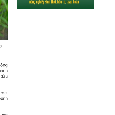
u
hông
hánh
 đầu
ước.
bệnh
xung