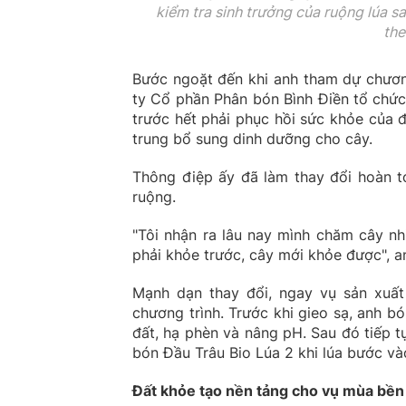
kiểm tra sinh trưởng của ruộng lúa s
the
Bước ngoặt đến khi anh tham dự chương
ty Cổ phần Phân bón Bình Điền tổ chức.
trước hết phải phục hồi sức khỏe của đ
trung bổ sung dinh dưỡng cho cây.
Thông điệp ấy đã làm thay đổi hoàn t
ruộng.
"Tôi nhận ra lâu nay mình chăm cây nh
phải khỏe trước, cây mới khỏe được", an
Mạnh dạn thay đổi, ngay vụ sản xuất
chương trình. Trước khi gieo sạ, anh b
đất, hạ phèn và nâng pH. Sau đó tiếp t
bón Đầu Trâu Bio Lúa 2 khi lúa bước và
Đất khỏe tạo nền tảng cho vụ mùa bề