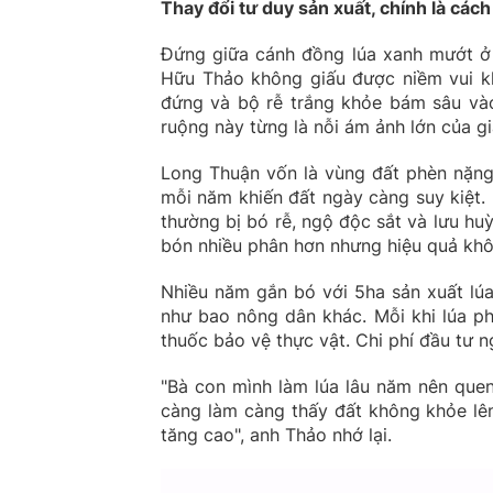
Thay đổi tư duy
sản xuất
, chính là các
Đứng giữa cánh đồng lúa xanh mướt ở 
Hữu Thảo không giấu được niềm vui khi
đứng và bộ rễ trắng khỏe bám sâu vào 
ruộng này từng là nỗi ám ảnh lớn của gi
Long Thuận vốn là vùng đất phèn nặng. 
mỗi năm khiến đất ngày càng suy kiệt. 
thường bị bó rễ, ngộ độc sắt và lưu hu
bón nhiều phân hơn nhưng hiệu quả k
Nhiều năm gắn bó với 5ha sản xuất lúa
như bao nông dân khác. Mỗi khi lúa ph
thuốc bảo vệ thực vật. Chi phí đầu tư 
"Bà con mình làm lúa lâu năm nên quen
càng làm càng thấy đất không khỏe lên
tăng cao", anh Thảo nhớ lại.