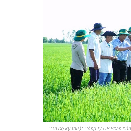
Cán bộ kỹ thuật Công ty CP Phân bón