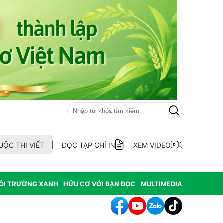
UỘC THI VIẾT
ĐỌC TẠP CHÍ IN
XEM VIDEO
ÔI TRƯỜNG XANH
HỮU CƠ VỚI BẠN ĐỌC
MULTIMEDIA
h tác cần sa làm thay đổi môi trường nghiêm trọng tại Hoa Kỳ