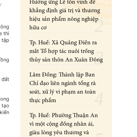
Hưởng ứng Lễ tôn vinh để
y
khẳng định giá trị và thương
hiệu sản phẩm nông nghiệp
Công
hữu cơ
 thì
 tập
Tp. Huế: Xã Quảng Điền ra
mắt Tổ hợp tác nuôi trồng
đồng
thủy sản thôn An Xuân Đông
Lâm Đồng: Thành lập Ban
 đất
Chỉ đạo liên ngành tổng rà
soát, xử lý vi phạm an toàn
rong
thực phẩm
 tạo
kiến
Tp. Huế: Phường Thuận An
vì một cộng đồng nhân ái,
giàu lòng yêu thương và