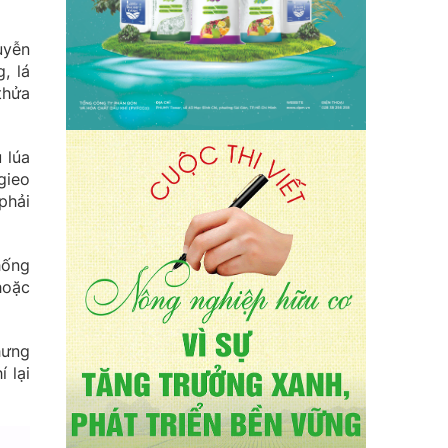
uyễn
, lá
thửa
 lúa
gieo
phải
hống
hoặc
hưng
 lại