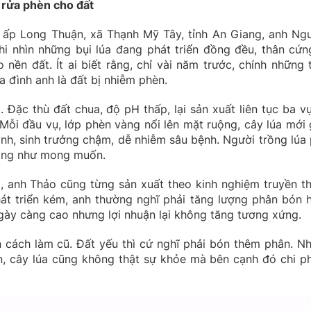
h
rửa
phèn cho đất
ấp Long Thuận, xã Thạnh Mỹ Tây, tỉnh An Giang, anh Ng
 nhìn những bụi lúa đang phát triển đồng đều, thân cứng
nền đất. Ít ai biết rằng, chỉ vài năm trước, chính những 
a đình anh là đất bị nhiễm phèn.
Đặc thù đất chua, độ pH thấp, lại sản xuất liên tục ba vụ
Mỗi đầu vụ, lớp phèn vàng nổi lên mặt ruộng, cây lúa mới 
ỳnh, sinh trưởng chậm, dễ nhiễm sâu bệnh. Người trồng lúa 
hông như mong muốn.
, anh Thảo cũng từng sản xuất theo kinh nghiệm truyền t
át triển kém, anh thường nghĩ phải tăng lượng phân bón 
ngày càng cao nhưng lợi nhuận lại không tăng tương xứng.
 cách làm cũ. Đất yếu thì cứ nghĩ phải bón thêm phân. N
, cây lúa cũng không thật sự khỏe mà bên cạnh đó chi phí