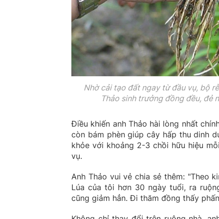
Nhờ cải tạo đất ngay từ đầu vụ, bộ r
Thảo sinh trưởng đồng đều, đẻ n
Điều khiến anh Thảo hài lòng nhất chính
còn bám phèn giúp cây hấp thu dinh dư
khỏe với khoảng 2-3 chồi hữu hiệu mỗi
vụ.
Anh Thảo vui vẻ chia sẻ thêm: "Theo ki
Lúa của tôi hơn 30 ngày tuổi, ra ruộn
cũng giảm hẳn. Đi thăm đồng thấy phấn 
Không chỉ thay đổi trên ruộng nhà, a