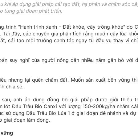
au khi áp dụng giải pháp cải tạo đất, hạ phèn và chăm sóc câ
o từng giai đoạn phát triển.
 trình "Hành trình xanh - Đất khỏe, cây trồng khỏe" do 
 Tại đây, các chuyên gia phân tích rằng muốn cây lúa khỏe
ất, cải tạo môi trường canh tác ngay từ đầu vụ thay vì chỉ
oàn suy nghĩ của người nông dân nhiều năm gắn bó với 
iều nhưng lại quên chăm đất. Muốn sản xuất bền vững thì
h chia sẻ.
 sau, anh áp dụng đồng bộ giải pháp được giới thiệu t
ón lót Đầu Trâu Bio Canxi với lượng 150-200kg/ha nhằm cải
ục sử dụng Đầu Trâu Bio Lúa 1 ở giai đoạn đẻ nhánh và dự 
o giai đoạn làm đòng.
n vững