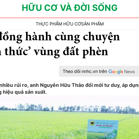
HỮU CƠ VÀ ĐỜI SỐNG
THỰC PHẨM HỮU CƠ
SẢN PHẨM
đồng hành cùng chuyện
 thức’ vùng đất phèn
Theo dõi nnhc.vn trên
nhiều rủi ro, anh Nguyễn Hữu Thảo đổi mới tư duy, áp dụn
g hiệu quả sản xuất.