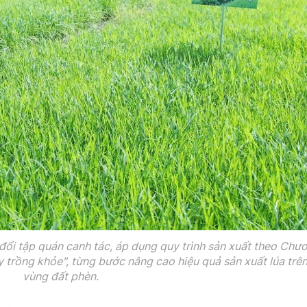
ổi tập quán canh tác, áp dụng quy trình sản xuất theo Chư
ây trồng khỏe", từng bước nâng cao hiệu quả sản xuất lúa trê
vùng đất phèn.