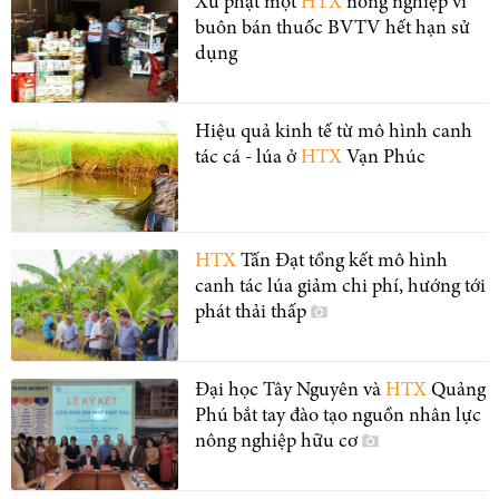
Xử phạt một
HTX
nông nghiệp vì
buôn bán thuốc BVTV hết hạn sử
dụng
Hiệu quả kinh tế từ mô hình canh
tác cá - lúa ở
HTX
Vạn Phúc
HTX
Tấn Đạt tổng kết mô hình
canh tác lúa giảm chi phí, hướng tới
phát thải thấp
Đại học Tây Nguyên và
HTX
Quảng
Phú bắt tay đào tạo nguồn nhân lực
nông nghiệp hữu cơ