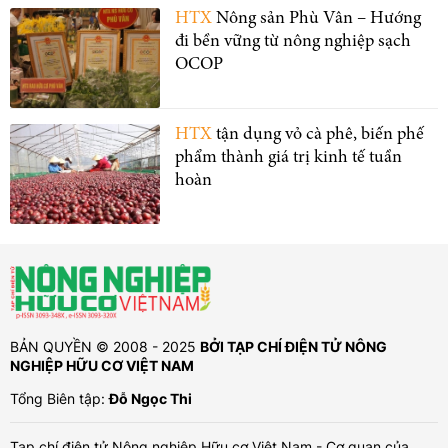
HTX
Nông sản Phù Vân – Hướng
đi bền vững từ nông nghiệp sạch
OCOP
HTX
tận dụng vỏ cà phê, biến phế
phẩm thành giá trị kinh tế tuần
hoàn
BẢN QUYỀN © 2008 - 2025
BỞI TẠP CHÍ ĐIỆN TỬ NÔNG
NGHIỆP HỮU CƠ VIỆT NAM
Tổng Biên tập:
Đỗ Ngọc Thi
Tạp chí điện tử Nông nghiệp Hữu cơ Việt Nam - Cơ quan của