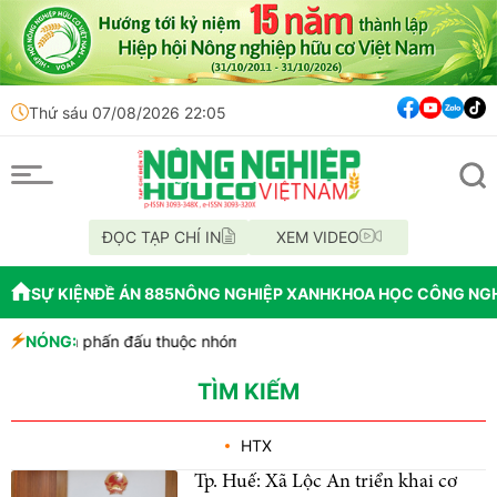
Thứ sáu 07/08/2026 22:05
ĐỌC TẠP CHÍ IN
XEM VIDEO
SỰ KIỆN
ĐỀ ÁN 885
NÔNG NGHIỆP XANH
KHOA HỌC CÔNG NG
iệt Nam phấn đấu thuộc nhóm dẫn đầu châu Á về công nghiệp sinh
NÓNG:
iấy tờ
g hợp thức hóa diện tích đất vi phạm có nguồn gốc từ phá rừng 
TÌM KIẾM
HTX
Tp. Huế: Xã Lộc An triển khai cơ