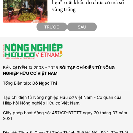
hẹn" xuất khẩu do chưa có mã số
vùng trồng
TRƯỚC
SAU
BẢN QUYỀN © 2008 - 2025
BỞI TẠP CHÍ ĐIỆN TỬ NÔNG
NGHIỆP HỮU CƠ VIỆT NAM
Tổng Biên tập:
Đỗ Ngọc Thi
Tạp chí điện tử Nông nghiệp Hữu cơ Việt Nam - Cơ quan của
Hiệp hội Nông nghiệp Hữu cơ Việt Nam.
Giấy phép hoạt động số: 457/GP-BTTTT ngày 20 tháng 07 năm
2021
Địa chỉ: Tầng 8, Cung Trí Thức Thành Phố Hà Nội, Số 1, Tôn Thất