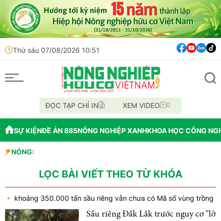
Thứ sáu 07/08/2026 10:51
ĐỌC TẠP CHÍ IN
XEM VIDEO
SỰ KIỆN
ĐỀ ÁN 885
NÔNG NGHIỆP XANH
KHOA HỌC CÔNG NG
026
NÓNG:
ốc trên xe khách
oa Kỳ
LỌC BÀI VIẾT THEO TỪ KHÓA
khoảng 350.000 tấn sầu riêng vẫn chưa có Mã số vùng trồng
Sầu riêng Đắk Lắk trước nguy cơ "lỡ