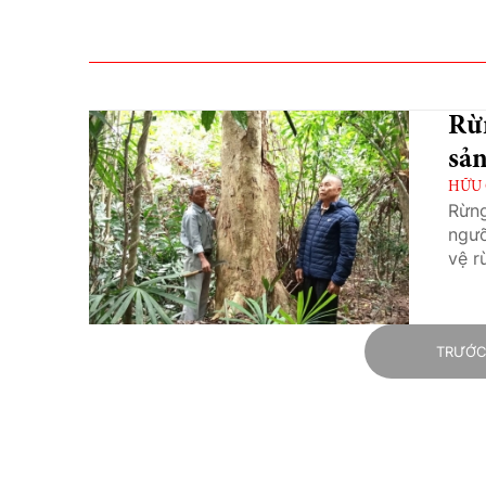
Rừ
sả
HỮU 
Rừng
ngưỡ
vệ r
TRƯỚ