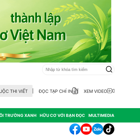
UỘC THI VIẾT
ĐỌC TẠP CHÍ IN
XEM VIDEO
ÔI TRƯỜNG XANH
HỮU CƠ VỚI BẠN ĐỌC
MULTIMEDIA
h tác cần sa làm thay đổi môi trường nghiêm trọng tại Hoa Kỳ