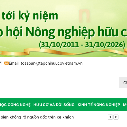
7
Email:
toasoan@tapchihuucovietnam.vn
C
HỌC CÔNG NGHỆ
HỮU CƠ VÀ ĐỜI SỐNG
KINH TẾ NÔNG NGHIỆP
M
biến không rõ nguồn gốc trên xe khách
Cảnh báo can