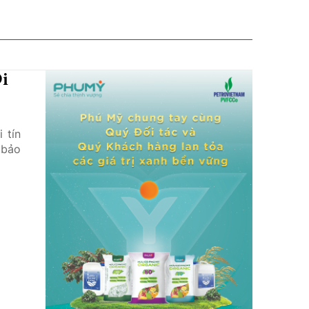
i
 tín
 bảo