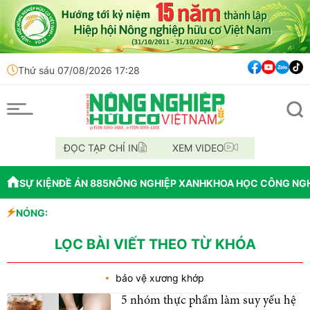
Thứ sáu 07/08/2026 17:28
ĐỌC TẠP CHÍ IN
XEM VIDEO
SỰ KIỆN
ĐỀ ÁN 885
NÔNG NGHIỆP XANH
KHOA HỌC CÔNG NG
ng nghiệp sinh học
NÓNG:
 từ phá rừng để cấp GCNQSDĐ
LỌC BÀI VIẾT THEO TỪ KHÓA
bảo vệ xương khớp
5 nhóm thực phẩm làm suy yếu hệ