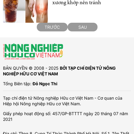
xương khớp nên tránh
TRƯỚC
SAU
BẢN QUYỀN © 2008 - 2025
BỞI TẠP CHÍ ĐIỆN TỬ NÔNG
NGHIỆP HỮU CƠ VIỆT NAM
Tổng Biên tập:
Đỗ Ngọc Thi
Tạp chí điện tử Nông nghiệp Hữu cơ Việt Nam - Cơ quan của
Hiệp hội Nông nghiệp Hữu cơ Việt Nam.
Giấy phép hoạt động số: 457/GP-BTTTT ngày 20 tháng 07 năm
2021
Địa chỉ: Tầng 8, Cung Trí Thức Thành Phố Hà Nội, Số 1, Tôn Thất