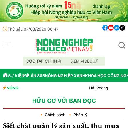
Thứ sáu 07/08/2026 08:47
ĐỌC TẠP CHÍ IN
XEM VIDEO
SỰ KIỆN
ĐỀ ÁN 885
NÔNG NGHIỆP XANH
KHOA HỌC CÔNG NG
NÓNG:
Hải Phòng giao nhiệm vụ bứ
Đồng Nai phát hiện hơn 800k
Cảnh báo canh tác cần sa làm
HỮU CƠ VỚI BẠN ĐỌC
Chính sách
Pháp lý
Siết chặt quản lý sản xuất, thu mua