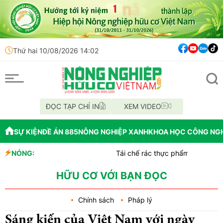
Thứ hai 10/08/2026 14:02
ĐỌC TẠP CHÍ IN
XEM VIDEO
SỰ KIỆN
ĐỀ ÁN 885
NÔNG NGHIỆP XANH
KHOA HỌC CÔNG NG
NÓNG:
Tái chế rác thực phẩm có thể làm gia tă
Kenya biến phế phụ phẩm cây chuối thành
Sức sống kỳ diệu của thực vật giữa băn
HỮU CƠ VỚI BẠN ĐỌC
Chính sách
Pháp lý
Sáng kiến của Việt Nam với ngày