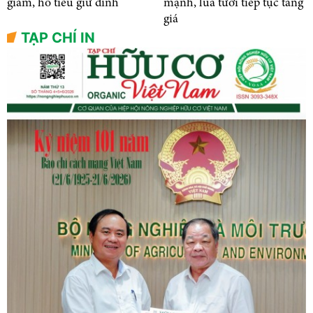
giảm, hồ tiêu giữ đỉnh
mạnh, lúa tươi tiếp tục tăng
giá
TẠP CHÍ IN