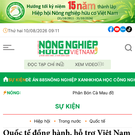
Thứ hai 10/08/2026 09:11
ĐỌC TẠP CHÍ IN
XEM VIDEO
SỰ KIỆN
ĐỀ ÁN 885
NÔNG NGHIỆP XANH
KHOA HỌC CÔNG NG
NÓNG:
Phân Bón Cà Mau đồng hành với bóng bàn Việ
Chỉ đạo xử lý vụ phá rừng tại lâm phần BQL R
Mùa xanh trên cánh đồng Mường Than
SỰ KIỆN
Hiệp hội
Trong nước
Quốc tế
Quốc tế đồng hành, hỗ trợ Việt Nam