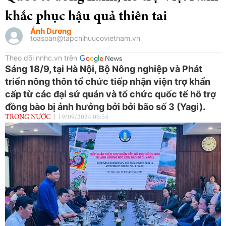
khắc phục hậu quả thiên tai
Ánh Dương
toasoan@tapchihuucovietnam.vn
Theo dõi nnhc.vn trên
Sáng 18/9, tại Hà Nội, Bộ Nông nghiệp và Phát
triển nông thôn tổ chức tiếp nhận viện trợ khẩn
cấp từ các đại sứ quán và tổ chức quốc tế hỗ trợ
đồng bào bị ảnh hưởng bởi bởi bão số 3 (Yagi).
TRONG NƯỚC
19/09/2024 06:54