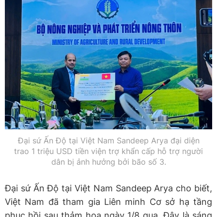
Đại sứ Ấn Độ tại Việt Nam Sandeep Arya đại diện
trao 1 triệu USD tiền viện trợ khẩn cấp hỗ trợ người
dân bị ảnh hưởng bởi bão số 3.
Đại sứ Ấn Độ tại Việt Nam Sandeep Arya cho biết,
Việt Nam đã tham gia Liên minh Cơ sở hạ tầng
phục hồi sau thảm họa ngày 1/8 qua. Đây là sáng