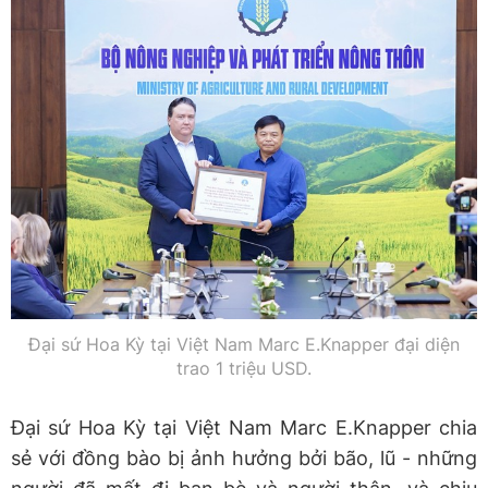
Đại sứ Hoa Kỳ tại Việt Nam Marc E.Knapper đại diện
trao 1 triệu USD.
Đại sứ Hoa Kỳ tại Việt Nam Marc E.Knapper chia
sẻ với đồng bào bị ảnh hưởng bởi bão, lũ - những