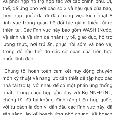
và phối hợp hỗ trợ hợp tác với các chính phủ. Cụ
thể, để ứng phó với bão số 3 và hậu quả của bão,
Liên hợp quốc đã đi đầu trong việc kích hoạt 8
lĩnh vực trong quan hệ đối tác giảm thiểu rủi ro
thiên tai. Các lĩnh vực này bao gồm WASH (Nước,
Vệ sinh và Vệ sinh cá nhân), y tế, giáo dục, hỗ trợ
lương thực, nơi trú ẩn, phục hồi sớm và bảo vệ,
trong đó hầu hết do các cơ quan của Liên hợp
quốc lãnh đạo.
“Chúng tôi hoàn toàn cam kết huy động chuyên
môn kỹ thuật và năng lực cần thiết để tập hợp các
nhà tài trợ lại với nhau để có một phản ứng thống
nhất. Trong cuộc họp gần đây với Bộ NN-PTNT,
chúng tôi đã tái khẳng định rằng Liên hợp quốc,
với tư cách là đơn vị dẫn đầu các lĩnh vực này, đã
sẵn sàng lập kế hoạch ứng phó chung. Kế hoạch