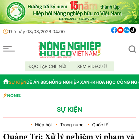
Thứ bảy 08/08/2026 04:00
ĐỌC TẠP CHÍ IN
XEM VIDEO
SỰ KIỆN
ĐỀ ÁN 885
NÔNG NGHIỆP XANH
KHOA HỌC CÔNG NG
NÓNG:
Đến năm 2045, Việt
Thông báo mất giấy
Lâm Đồng: Không h
SỰ KIỆN
Hiệp hội
Trong nước
Quốc tế
Quảng Trị: Xử lý nghiêm vi phạm và