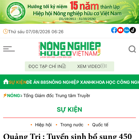
Thứ sáu 07/08/2026 06:26
ĐỌC TẠP CHÍ IN
XEM VIDEO
SỰ KIỆN
ĐỀ ÁN 885
NÔNG NGHIỆP XANH
KHOA HỌC CÔNG NG
hó Tổng Giám đốc Trung tâm Truyền thông - Truyền hình Việt - Đức
NÓNG:
 riêng Đắk Lắk 2026 là đòn bẩy cho quảng bá thương hiệu và thu hút
ng bố quy hoạch chiến lược, chính thức đạt tiêu chí đô thị loại I
SỰ KIỆN
Hiệp hội
Trong nước
Quốc tế
Quảng Trị : Tuyển sinh bổ sung 450