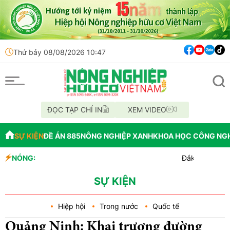
Thứ bảy 08/08/2026 10:47
ĐỌC TẠP CHÍ IN
XEM VIDEO
SỰ KIỆN
ĐỀ ÁN 885
NÔNG NGHIỆP XANH
KHOA HỌC CÔNG NG
NÓNG:
Đắk Lắk tổ chức diễu hà
Vĩnh Long phát hiện 9 
Tổ chức lấy mẫu AND 70 hà
SỰ KIỆN
Hiệp hội
Trong nước
Quốc tế
Quảng Ninh: Khai trương đường