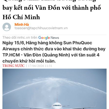
bay kết nối Vân Đồn với thành phố
Hồ Chí Minh
Minh Hà
toasoan@tapchihuucovietnam.vn
Theo dõi nnhc.vn trên
Ngày 15/6, Hãng hàng không Sun PhuQuoc
Airways chính thức đưa vào khai thác đường bay
TP.HCM - Vân Đồn (Quảng Ninh) với tần suất 4
chuyến khứ hồi mỗi tuần.
TRONG NƯỚC
17/06/2026 11:31