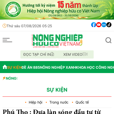
Thứ sáu 07/08/2026 05:25
ĐỌC TẠP CHÍ IN
XEM VIDEO
SỰ KIỆN
ĐỀ ÁN 885
NÔNG NGHIỆP XANH
KHOA HỌC CÔNG NG
 hình Việt - Đức
NÓNG:
g hiệu và thu hút nhà đầu tư
 đô thị loại I
SỰ KIỆN
Hiệp hội
Trong nước
Quốc tế
Phú Thọ : Đưa làn sóng đầu tư từ