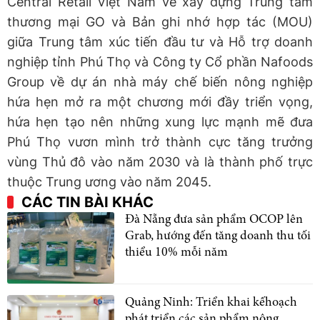
Central Retail Việt Nam về xây dựng Trung tâm
thương mại GO và Bản ghi nhớ hợp tác (MOU)
giữa Trung tâm xúc tiến đầu tư và Hỗ trợ doanh
nghiệp tỉnh Phú Thọ và Công ty Cổ phần Nafoods
Group về dự án nhà máy chế biến nông nghiệp
hứa hẹn mở ra một chương mới đầy triển vọng,
hứa hẹn tạo nên những xung lực mạnh mẽ đưa
Phú Thọ vươn mình trở thành cực tăng trưởng
vùng Thủ đô vào năm 2030 và là thành phố trực
thuộc Trung ương vào năm 2045.
CÁC TIN BÀI KHÁC
Đà Nẵng đưa sản phẩm OCOP lên
Grab, hướng đến tăng doanh thu tối
thiểu 10% mỗi năm
Quảng Ninh: Triển khai kếhoạch
phát triển các sản phẩm nông