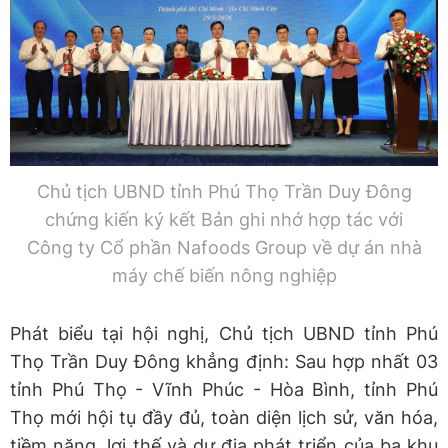
Chủ tịch UBND tỉnh Phú Thọ Trần Duy Đông
chứng kiến ký kết Bản ghi nhớ hợp tác với
Công ty Cổ phần Nafoods Group về dự án nhà
máy chế biến nông nghiệp
Phát biểu tại hội nghị, Chủ tịch UBND tỉnh Phú
Thọ Trần Duy Đông khẳng định: Sau hợp nhất 03
tỉnh Phú Thọ - Vĩnh Phúc - Hòa Bình, tỉnh Phú
Thọ mới hội tụ đầy đủ, toàn diện lịch sử, văn hóa,
tiềm năng, lợi thế và dư địa phát triển của ba khu