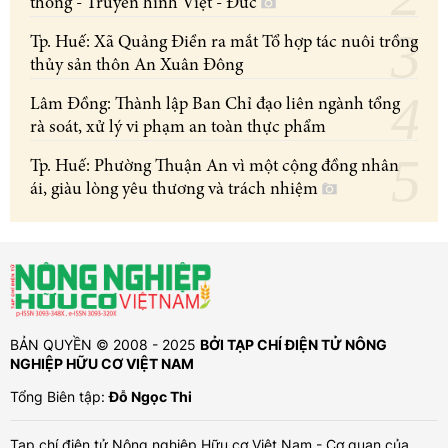
thông - Truyền hình Việt - Đức
Tp. Huế: Xã Quảng Điền ra mắt Tổ hợp tác nuôi trồng
thủy sản thôn An Xuân Đông
Lâm Đồng: Thành lập Ban Chỉ đạo liên ngành tổng
rà soát, xử lý vi phạm an toàn thực phẩm
Tp. Huế: Phường Thuận An vì một cộng đồng nhân
ái, giàu lòng yêu thương và trách nhiệm
BẢN QUYỀN © 2008 - 2025
BỞI TẠP CHÍ ĐIỆN TỬ NÔNG
NGHIỆP HỮU CƠ VIỆT NAM
Tổng Biên tập:
Đỗ Ngọc Thi
Tạp chí điện tử Nông nghiệp Hữu cơ Việt Nam - Cơ quan của