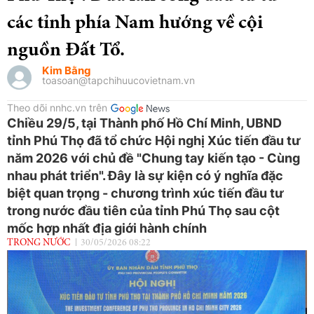
các tỉnh phía Nam hướng về cội
nguồn Đất Tổ.
Kim Bằng
toasoan@tapchihuucovietnam.vn
Theo dõi nnhc.vn trên
Chiều 29/5, tại Thành phố Hồ Chí Minh, UBND
tỉnh Phú Thọ đã tổ chức Hội nghị Xúc tiến đầu tư
năm 2026 với chủ đề "Chung tay kiến tạo - Cùng
nhau phát triển". Đây là sự kiện có ý nghĩa đặc
biệt quan trọng - chương trình xúc tiến đầu tư
trong nước đầu tiên của tỉnh Phú Thọ sau cột
mốc hợp nhất địa giới hành chính
TRONG NƯỚC
30/05/2026 08:22