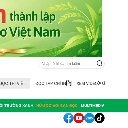
UỘC THI VIẾT
ĐỌC TẠP CHÍ IN
XEM VIDEO
ÔI TRƯỜNG XANH
HỮU CƠ VỚI BẠN ĐỌC
MULTIMEDIA
 bố quy hoạch chiến lược, chính thức đạt tiêu chí đô thị loại I