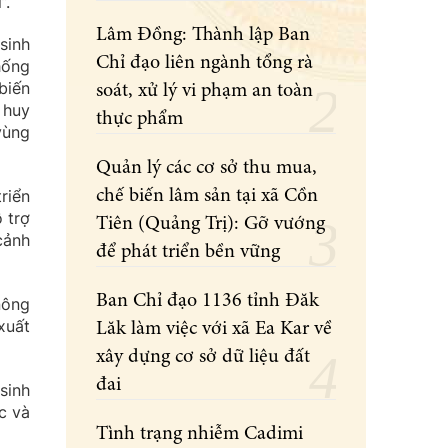
”.
Lâm Đồng: Thành lập Ban
sinh
Chỉ đạo liên ngành tổng rà
hống
biến
soát, xử lý vi phạm an toàn
 huy
thực phẩm
vùng
Quản lý các cơ sở thu mua,
riển
chế biến lâm sản tại xã Cồn
 trợ
Tiên (Quảng Trị): Gỡ vướng
cảnh
để phát triển bền vững
Ban Chỉ đạo 1136 tỉnh Đăk
nông
xuất
Lăk làm việc với xã Ea Kar về
xây dựng cơ sở dữ liệu đất
đai
sinh
c và
Tình trạng nhiễm Cadimi