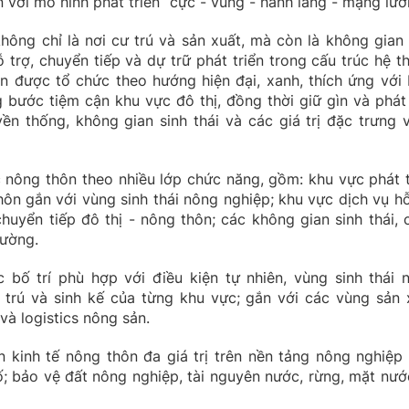
 với mô hình phát triển “cực - vùng - hành lang - mạng lưới
ông chỉ là nơi cư trú và sản xuất, mà còn là không gian 
 trợ, chuyển tiếp và dự trữ phát triển trong cấu trúc hệ t
n được tổ chức theo hướng hiện đại, xanh, thích ứng với 
g bước tiệm cận khu vực đô thị, đồng thời giữ gìn và phát
yền thống, không gian sinh thái và các giá trị đặc trưng 
nông thôn theo nhiều lớp chức năng, gồm: khu vực phát t
hôn gắn với vùng sinh thái nông nghiệp; khu vực dịch vụ hỗ
chuyển tiếp đô thị - nông thôn; các không gian sinh thái, 
rường.
bố trí phù hợp với điều kiện tự nhiên, vùng sinh thái 
 trú và sinh kế của từng khu vực; gắn với các vùng sản 
và logistics nông sản.
 kinh tế nông thôn đa giá trị trên nền tảng nông nghiệp 
số; bảo vệ đất nông nghiệp, tài nguyên nước, rừng, mặt nướ