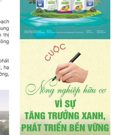
oạch
sung
 thị
công
phát
, hạ
ờng,