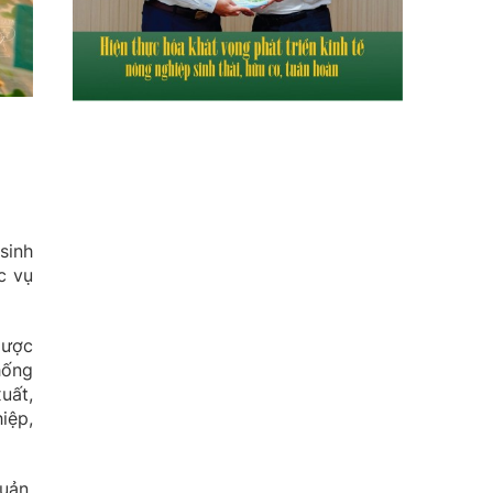
sinh
c vụ
dược
hống
uất,
iệp,
uản,