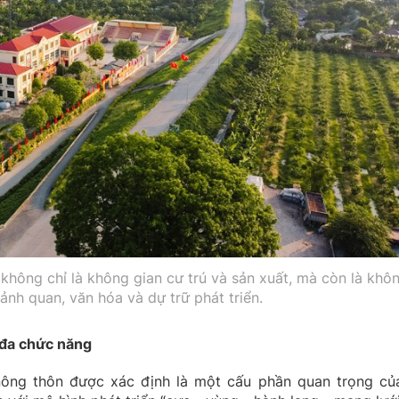
hông chỉ là không gian cư trú và sản xuất, mà còn là khô
cảnh quan, văn hóa và dự trữ phát triển.
 đa chức năng
nông thôn được xác định là một cấu phần quan trọng củ