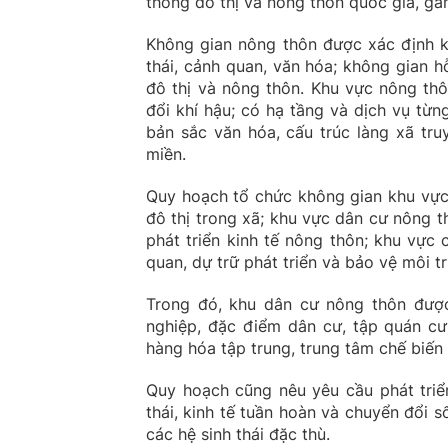
thống đô thị và nông thôn quốc gia, gắn
Không gian nông thôn được xác định kh
thái, cảnh quan, văn hóa; không gian hỗ
đô thị và nông thôn. Khu vực nông thô
đổi khí hậu; có hạ tầng và dịch vụ từn
bản sắc văn hóa, cấu trúc làng xã tru
miền.
Quy hoạch tổ chức không gian khu vực 
đô thị trong xã; khu vực dân cư nông t
phát triển kinh tế nông thôn; khu vực 
quan, dự trữ phát triển và bảo vệ môi t
Trong đó, khu dân cư nông thôn được 
nghiệp, đặc điểm dân cư, tập quán cư
hàng hóa tập trung, trung tâm chế biến 
Quy hoạch cũng nêu yêu cầu phát triển
thái, kinh tế tuần hoàn và chuyển đổi 
các hệ sinh thái đặc thù.