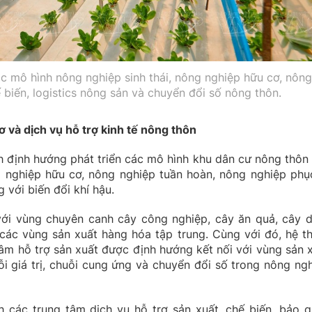
c mô hình nông nghiệp sinh thái, nông nghiệp hữu cơ, nông
 biến, logistics nông sản và chuyển đổi số nông thôn.
ơ và dịch vụ hỗ trợ kinh tế nông thôn
h định hướng phát triển các mô hình khu dân cư nông thôn 
g nghiệp hữu cơ, nông nghiệp tuần hoàn, nông nghiệp phụ
 với biến đổi khí hậu.
ới vùng chuyên canh cây công nghiệp, cây ăn quả, cây 
à các vùng sản xuất hàng hóa tập trung. Cùng với đó, hệ t
g tâm hỗ trợ sản xuất được định hướng kết nối với vùng sản x
 giá trị, chuỗi cung ứng và chuyển đổi số trong nông ngh
 các trung tâm dịch vụ hỗ trợ sản xuất, chế biến, bảo q