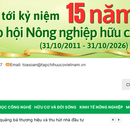
77
Email:
toasoan@tapchihuucovietnam.vn
C
HỌC CÔNG NGHỆ
HỮU CƠ VÀ ĐỜI SỐNG
KINH TẾ NÔNG NGHIỆP
M
 quảng bá thương hiệu và thu hút nhà đầu tư
Bắc Ninh công