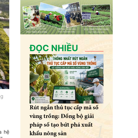
ĐỌC NHIỀU
ng
Rút ngắn thủ tục cấp mã số
vùng trồng: Đồng bộ giải
pháp số tạo bứt phá xuất
a hệ
khẩu nông sản