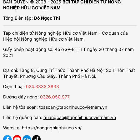
BẢN QUYỀN © 2008 - 2025
BỞI TẠP CHÍ ĐIỆN TỬ NÔNG
NGHIỆP HỮU CƠ VIỆT NAM
Tổng Biên tập:
Đỗ Ngọc Thi
Tạp chí điện tử Nông nghiệp Hữu cơ Việt Nam - Cơ quan của
Hiệp hội Nông nghiệp Hữu cơ Việt Nam.
Giấy phép hoạt động số: 457/GP-BTTTT ngày 20 tháng 07 năm
2021
Địa chỉ: Tầng 8, Cung Trí Thức Thành Phố Hà Nội, Số 1, Tôn Thất
Thuyết, Phường Cầu Giấy, Thành Phố Hà Nội.
Điện thoại:
024.3333.3833
Đường dây nóng:
0326.050.977
Liên hệ tòa soạn:
toasoan@tapchihuucovietnam.vn
Liên hệ quảng cáo:
quangcao@tapchihuucovietnam.vn
Website:
https://nongnghiephuuco.vn/