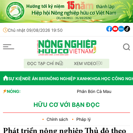
Chủ nhật 09/08/2026 19:50
ĐỌC TẠP CHÍ IN
XEM VIDEO
SỰ KIỆN
ĐỀ ÁN 885
NÔNG NGHIỆP XANH
KHOA HỌC CÔNG NG
NÓNG:
Phân Bón Cà Mau đồng hành với bóng 
Chỉ đạo xử lý vụ phá rừng tại lâm ph
Mùa xanh trên cánh đồng Mường Tha
HỮU CƠ VỚI BẠN ĐỌC
Chính sách
Pháp lý
Phát triển nông nghiệp Thủ đô theo