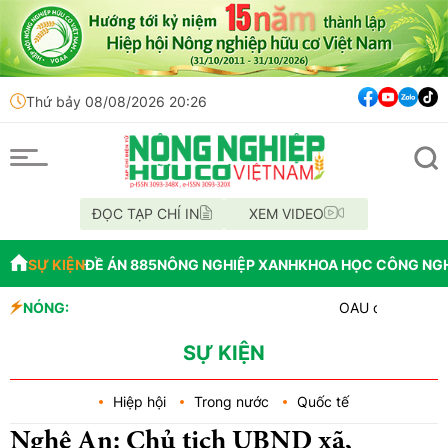
Thứ bảy 08/08/2026 20:26
ĐỌC TẠP CHÍ IN
XEM VIDEO
SỰ KIỆN
ĐỀ ÁN 885
NÔNG NGHIỆP XANH
KHOA HỌC CÔNG NG
NÓNG:
OAU đưa nhà máy thuốc bảo
Đắk Lắk tổ chức diễu hành 
Vĩnh Long phát hiện 9 mẫu
SỰ KIỆN
Hiệp hội
Trong nước
Quốc tế
Nghệ An: Chủ tịch UBND xã,