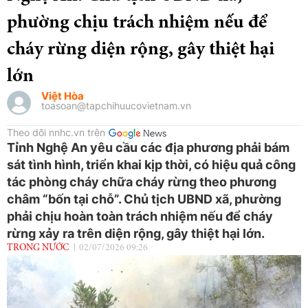
phường chịu trách nhiệm nếu để
cháy rừng diện rộng, gây thiệt hại
lớn
Việt Hòa
toasoan@tapchihuucovietnam.vn
Theo dõi nnhc.vn trên
Tỉnh Nghệ An yêu cầu các địa phương phải bám
sát tình hình, triển khai kịp thời, có hiệu quả công
tác phòng cháy chữa cháy rừng theo phương
châm “bốn tại chỗ”. Chủ tịch UBND xã, phường
phải chịu hoàn toàn trách nhiệm nếu để cháy
rừng xảy ra trên diện rộng, gây thiệt hại lớn.
TRONG NƯỚC
02/07/2026 09:26