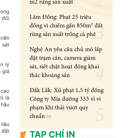
m2 rừng sản xuất
rong
Lâm Đồng: Phạt 25 triệu
 đổi
đồng vì chiếm gần 850m² đất
rừng sản xuất trồng cà phê
riển
 sát
Nghệ An yêu cầu chủ mỏ lắp
đặt trạm cân, camera giám
n lý
sát, siết chặt hoạt động khai
 giá
thác khoáng sản
Đắk Lắk: Xử phạt 1,5 tỷ đồng
 cao
ó là
Công ty Mía đường 333 vì vi
 hậu
phạm khí thải vượt quy
chuẩn
liệu
 đất
TẠP CHÍ IN