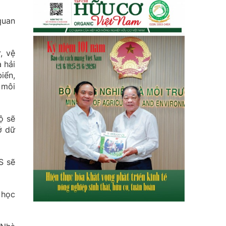
quan
, vệ
 hải
iển,
 môi
ộ sẽ
ở dữ
S sẽ
 học