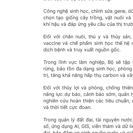
Công nghệ sinh học, chỉnh sửa gene, dữ
chọn tạo giống cây trồng, vật nuôi và 
khí hậu và đáp ứng yêu cầu của thị trườ
Đối với chăn nuôi, thú y và thủy sản
vaccine và chế phẩm sinh học thế hệ m
dịch bệnh và truy xuất nguồn gốc.
Trong lĩnh vực lâm nghiệp, Bộ sẽ tập 
rừng, bảo tồn đa dạng sinh học, phòng 
trị, tăng khả năng hấp thụ carbon và xâ
Đối với thủy lợi và phòng, chống thi
năng lực dự báo, cảnh báo sớm, quản lý
nghiên cứu hoàn thiện các tiêu chuẩn,
và thời tiết cực đoan.
Trong quản lý đất đai, tài nguyên nước
số, ứng dụng AI, GIS, viễn thám và dữ l
đai, bảo đảm an ninh nguồn nước và giá