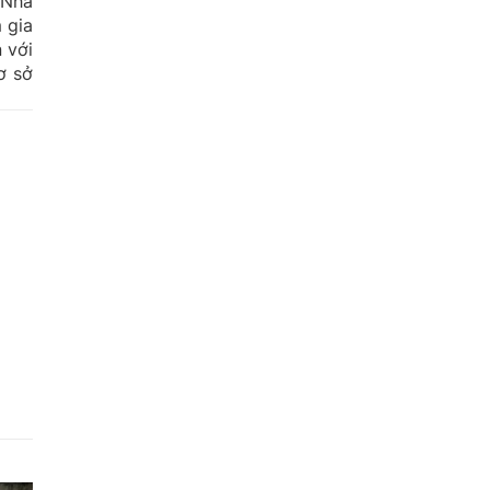
 Nhà
 gia
 với
ơ sở