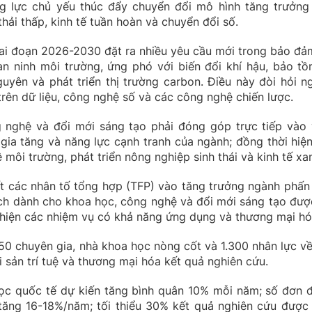
g lực chủ yếu thúc đẩy chuyển đổi mô hình tăng trưởng
thải thấp, kinh tế tuần hoàn và chuyển đổi số.
ai đoạn 2026-2030 đặt ra nhiều yêu cầu mới trong bảo đả
an ninh môi trường, ứng phó với biến đổi khí hậu, bảo tồ
guyên và phát triển thị trường carbon. Điều này đòi hỏi n
trên dữ liệu, công nghệ số và các công nghệ chiến lược.
 nghệ và đổi mới sáng tạo phải đóng góp trực tiếp vào 
 gia tăng và năng lực cạnh tranh của ngành; đồng thời hiện
 môi trường, phát triển nông nghiệp sinh thái và kinh tế xa
 các nhân tố tổng hợp (TFP) vào tăng trưởng ngành phấn
ch dành cho khoa học, công nghệ và đổi mới sáng tạo đượ
hiện các nhiệm vụ có khả năng ứng dụng và thương mại hó
50 chuyên gia, nhà khoa học nòng cốt và 1.300 nhân lực về
i sản trí tuệ và thương mại hóa kết quả nghiên cứu.
ọc quốc tế dự kiến tăng bình quân 10% mỗi năm; số đơn 
 tăng 16-18%/năm; tối thiểu 30% kết quả nghiên cứu được