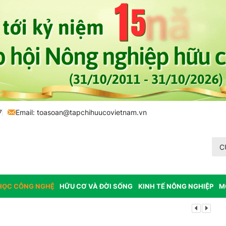
7
Email:
toasoan@tapchihuucovietnam.vn
C
HỌC CÔNG NGHỆ
HỮU CƠ VÀ ĐỜI SỐNG
KINH TẾ NÔNG NGHIỆP
M
Lâm Đồng: K