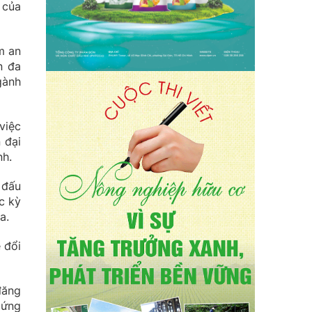
 của
m an
n đa
gành
việc
 đại
nh.
 đấu
c kỳ
a.
 đổi
đăng
 ứng