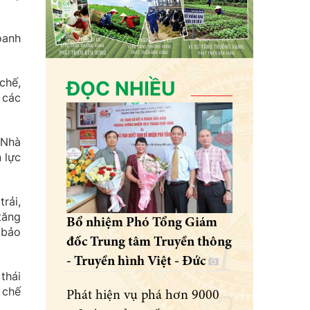
oanh
chế,
ĐỌC NHIỀU
 các
 Nhà
 lực
rải,
tăng
Bổ nhiệm Phó Tổng Giám
 bảo
đốc Trung tâm Truyền thông
- Truyền hình Việt - Đức
thái
 chế
Phát hiện vụ phá hơn 9000