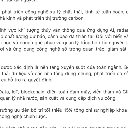
 phát triển công nghệ xử lý chất thải, kinh tế tuần hoàn, 
hà kính và phát triển thị trường carbon.
ĩnh vực khí tượng thủy văn thông qua ứng dụng AI, radar
ao chất lượng dự báo, cảnh báo đa thiên tai. Đối với biển và
oa học và công nghệ phục vụ quản lý tổng hợp tài nguyên b
khơi và ứng dụng công nghệ số trong quan trắc, giám sát
 được xác định là nền tảng xuyên suốt của toàn ngành. B
 thái dữ liệu và các nền tảng dùng chung; phát triển cơ s
 cụ hỗ trợ ra quyết định.
Data, IoT, blockchain, điện toán đám mây, viễn thám và GI
quản lý nhà nước, sản xuất và cung cấp dịch vụ công.
ường ưu tiên bố trí tối thiểu 15% tổng chi sự nghiệp khoa
công nghệ chiến lược.