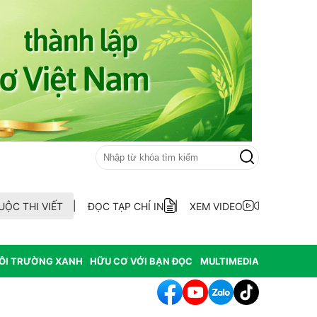
UỘC THI VIẾT
ĐỌC TẠP CHÍ IN
XEM VIDEO
ÔI TRƯỜNG XANH
HỮU CƠ VỚI BẠN ĐỌC
MULTIMEDIA
hông hợp thức hóa diện tích đất vi phạm có nguồn gốc từ phá rừ