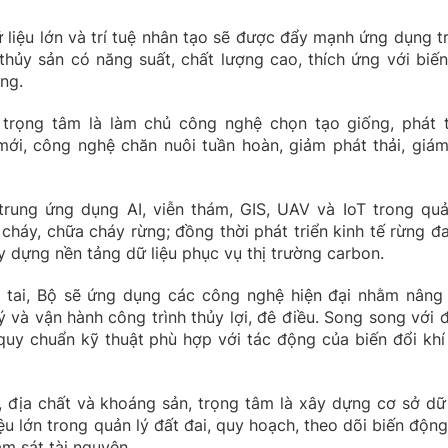
 liệu lớn và trí tuệ nhân tạo sẽ được đẩy mạnh ứng dụng t
thủy sản có năng suất, chất lượng cao, thích ứng với biến
ng.
, trọng tâm là làm chủ công nghệ chọn tạo giống, phát t
ới, công nghệ chăn nuôi tuần hoàn, giảm phát thải, giám
trung ứng dụng AI, viễn thám, GIS, UAV và IoT trong quả
cháy, chữa cháy rừng; đồng thời phát triển kinh tế rừng đa
y dựng nền tảng dữ liệu phục vụ thị trường carbon.
ên tai, Bộ sẽ ứng dụng các công nghệ hiện đại nhằm nâng
 và vận hành công trình thủy lợi, đê điều. Song song với đ
 quy chuẩn kỹ thuật phù hợp với tác động của biến đổi khí
, địa chất và khoáng sản, trọng tâm là xây dựng cơ sở dữ 
iệu lớn trong quản lý đất đai, quy hoạch, theo dõi biến động
m sát tài nguyên.