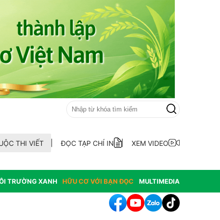
UỘC THI VIẾT
ĐỌC TẠP CHÍ IN
XEM VIDEO
ÔI TRƯỜNG XANH
HỮU CƠ VỚI BẠN ĐỌC
MULTIMEDIA
hông hợp thức hóa diện tích đất vi phạm có nguồn gốc từ phá rừ