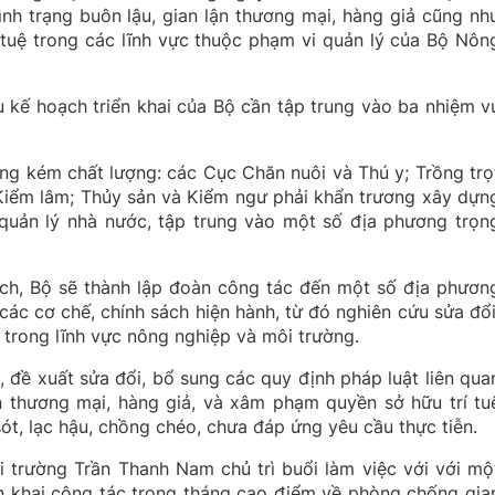
ình trạng buôn lậu, gian lận thương mại, hàng giả cũng nh
tuệ trong các lĩnh vực thuộc phạm vi quản lý của Bộ Nôn
kế hoạch triển khai của Bộ cần tập trung vào ba nhiệm v
àng kém chất lượng: các Cục Chăn nuôi và Thú y; Trồng trọ
Kiểm lâm; Thủy sản và Kiểm ngư phải khẩn trương xây dựn
quản lý nhà nước, tập trung vào một số địa phương trọn
sách, Bộ sẽ thành lập đoàn công tác đến một số địa phươn
 các cơ chế, chính sách hiện hành, từ đó nghiên cứu sửa đổi
 trong lĩnh vực nông nghiệp và môi trường.
, đề xuất sửa đổi, bổ sung các quy định pháp luật liên qua
ận thương mại, hàng giả, và xâm phạm quyền sở hữu trí tu
sót, lạc hậu, chồng chéo, chưa đáp ứng yêu cầu thực tiễn.
 trường Trần Thanh Nam chủ trì buổi làm việc với với mộ
iển khai công tác trong tháng cao điểm về phòng chống gia