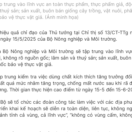
p trung vào lĩnh vực an toàn thực phẩm, thực phẩm giả, độ
thuỷ sản; sản xuất, buôn bán giống cây trồng, vật nuôi, ph
bảo vệ thực vật giả. (Ảnh minh họa)
 hiệu quả chỉ đạo của Thủ tướng tại Chỉ thị số 13/CT-TTg 
ngày 15/5/2025 của Bộ Nông nghiệp và Môi trường.
a Bộ Nông nghiệp và Môi trường sẽ tập trung vào lĩnh vự
, không rõ nguồn gốc; lâm sản và thuỷ sản; sản xuất, buôn
uốc bảo vệ thực vật giả.
 trung kiểm tra việc dùng chất kích thích tăng trưởng đối
hất quá mức nhằm tăng trọng, chống mất nước sau khi rã 
ượng. Thời gian thực hiện cao điểm từ ngày 15-5 đến 15-6-2
 Bộ sẽ tổ chức các đoàn công tác làm việc với các địa ph
riển khai kế hoạch sẽ diễn ra toàn diện, liên tục, không n
ảnh tỉnh cả vùng, cả lĩnh vực”, “không có vùng cấm, khôn