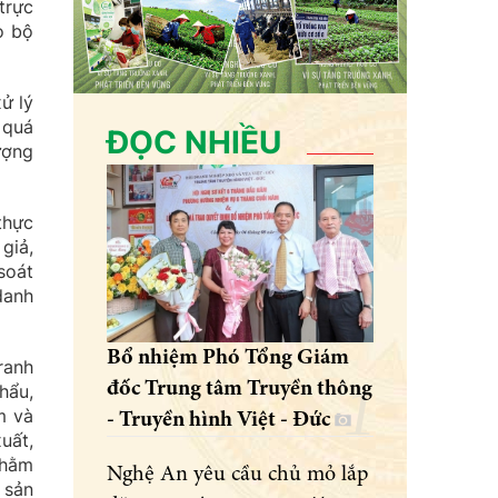
trực
o bộ
ử lý
 quá
ĐỌC NHIỀU
ượng
thực
giả,
soát
danh
Bổ nhiệm Phó Tổng Giám
ranh
đốc Trung tâm Truyền thông
hẩu,
m và
- Truyền hình Việt - Đức
uất,
nhằm
Nghệ An yêu cầu chủ mỏ lắp
 sản