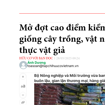
Mở đợt cao điểm kiểm
giống cây trồng, vật 
thực vật giả
HỮU CƠ VỚI BẠN ĐỌC
28/05/2025 09:24
Ánh Dương
toasoan@tapchihuucovietnam.vn
Bộ Nông nghiệp và Môi trường vừa ba
buôn lậu, gian lận thương mại, hàng giả
a
a