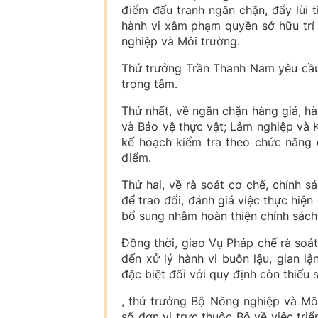
điểm đấu tranh ngăn chặn, đẩy lùi t
hành vi xâm phạm quyền sở hữu trí 
nghiệp và Môi trường.
Thứ trưởng Trần Thanh Nam yêu cầu 
trọng tâm.
Thứ nhất, về ngăn chặn hàng giả, h
và Bảo vệ thực vật; Lâm nghiệp và 
kế hoạch kiểm tra theo chức năng 
điểm.
Thứ hai, về rà soát cơ chế, chính 
để trao đổi, đánh giá việc thực hiện
bổ sung nhằm hoàn thiện chính sách
Đồng thời, giao Vụ Pháp chế rà soát
đến xử lý hành vi buôn lậu, gian l
đặc biệt đối với quy định còn thiếu 
, thứ trưởng Bộ Nông nghiệp và Môi
số đơn vị trực thuộc Bộ về việc tr