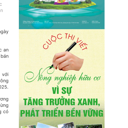
c
ân
ngày
c an
 bán
 với
đông
025.
ương
gừng
g có