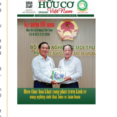
ư
g
ụ
t
g
g
g
,
n
ệ
t
n