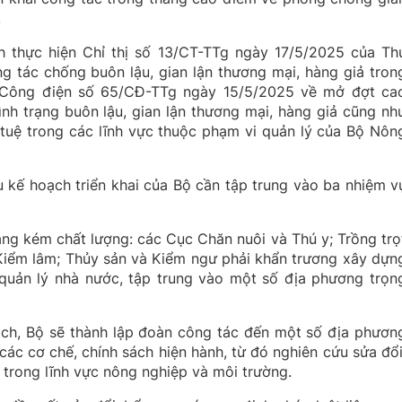
.
thực hiện Chỉ thị số 13/CT-TTg ngày 17/5/2025 của Th
 tác chống buôn lậu, gian lận thương mại, hàng giả tron
ai Công điện số 65/CĐ-TTg ngày 15/5/2025 về mở đợt ca
ình trạng buôn lậu, gian lận thương mại, hàng giả cũng nh
tuệ trong các lĩnh vực thuộc phạm vi quản lý của Bộ Nôn
kế hoạch triển khai của Bộ cần tập trung vào ba nhiệm v
àng kém chất lượng: các Cục Chăn nuôi và Thú y; Trồng trọ
Kiểm lâm; Thủy sản và Kiểm ngư phải khẩn trương xây dựn
quản lý nhà nước, tập trung vào một số địa phương trọn
ách, Bộ sẽ thành lập đoàn công tác đến một số địa phươn
 các cơ chế, chính sách hiện hành, từ đó nghiên cứu sửa đổi
 trong lĩnh vực nông nghiệp và môi trường.