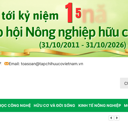
7
Email:
toasoan@tapchihuucovietnam.vn
C
HỌC CÔNG NGHỆ
HỮU CƠ VÀ ĐỜI SỐNG
KINH TẾ NÔNG NGHIỆP
M
Lâm Đồng: K