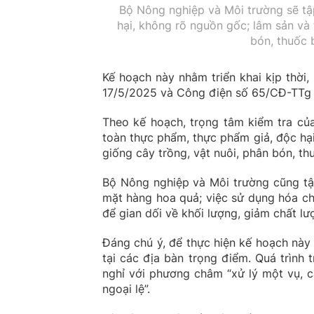
Bộ Nông nghiệp và Môi trường sẽ tậ
hại, không rõ nguồn gốc; lâm sản và 
bón, thuốc 
Kế hoạch này nhằm triển khai kịp thời,
17/5/2025 và Công điện số 65/CĐ-TTg 
Theo kế hoạch, trọng tâm kiểm tra củ
toàn thực phẩm, thực phẩm giả, độc hại
giống cây trồng, vật nuôi, phân bón, th
Bộ Nông nghiệp và Môi trường cũng tập
mặt hàng hoa quả; việc sử dụng hóa c
để gian dối về khối lượng, giảm chất l
Đáng chú ý, để thực hiện kế hoạch này
tại các địa bàn trọng điểm. Quá trình t
nghỉ với phương châm “xử lý một vụ, c
ngoại lệ”.