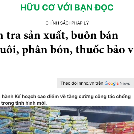
HỮU CƠ VỚI BẠN ĐỌC
CHÍNH SÁCH
PHÁP LÝ
 tra sản xuất, buôn bán
nuôi, phân bón, thuốc bảo v
Theo dõi nnhc.vn trên
n hành Kế hoạch cao điểm về tăng cường công tác chống
 trong tình hình mới.