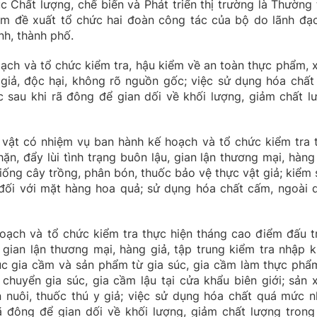
 Chất lượng, chế biến và Phát triển thị trường là Thường 
ệm đề xuất tổ chức hai đoàn công tác của bộ do lãnh đạ
nh, thành phố.
ạch và tổ chức kiểm tra, hậu kiểm về an toàn thực phẩm, x
giả, độc hại, không rõ nguồn gốc; việc sử dụng hóa chất
sau khi rã đông để gian dối về khối lượng, giảm chất l
 vật có nhiệm vụ ban hành kế hoạch và tổ chức kiểm tra 
n, đẩy lùi tình trạng buôn lậu, gian lận thương mại, hàng 
iống cây trồng, phân bón, thuốc bảo vệ thực vật giả; kiểm 
 đối với mặt hàng hoa quả; sử dụng hóa chất cấm, ngoài 
oạch và tổ chức kiểm tra thực hiện tháng cao điểm đấu t
, gian lận thương mại, hàng giả, tập trung kiểm tra nhập k
súc gia cầm và sản phẩm từ gia súc, gia cầm làm thực phẩ
chuyển gia súc, gia cầm lậu tại cửa khẩu biên giới; sản x
n nuôi, thuốc thú y giả; việc sử dụng hóa chất quá mức 
ã đông để gian dối về khối lượng, giảm chất lượng trong