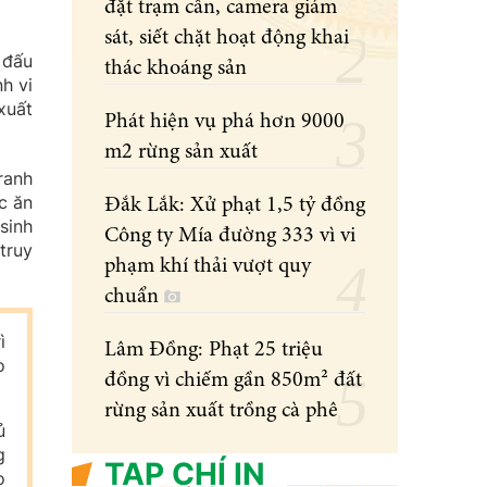
đặt trạm cân, camera giám
sát, siết chặt hoạt động khai
 đấu
thác khoáng sản
h vi
xuất
Phát hiện vụ phá hơn 9000
m2 rừng sản xuất
ranh
c ăn
Đắk Lắk: Xử phạt 1,5 tỷ đồng
sinh
Công ty Mía đường 333 vì vi
truy
phạm khí thải vượt quy
chuẩn
ì
Lâm Đồng: Phạt 25 triệu
o
đồng vì chiếm gần 850m² đất
rừng sản xuất trồng cà phê
ủ
g
TẠP CHÍ IN
o