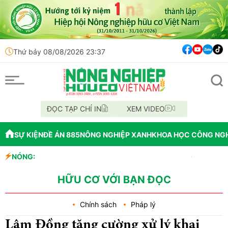
Thứ bảy 08/08/2026 23:37
ĐỌC TẠP CHÍ IN
XEM VIDEO
SỰ KIỆN
ĐỀ ÁN 885
NÔNG NGHIỆP XANH
KHOA HỌC CÔNG NG
NÓNG:
OAU đưa nhà máy t
Đắk Lắk tổ chức di
Vĩnh Long phát hi
HỮU CƠ VỚI BẠN ĐỌC
Chính sách
Pháp lý
Lâm Đồng tăng cường xử lý khai