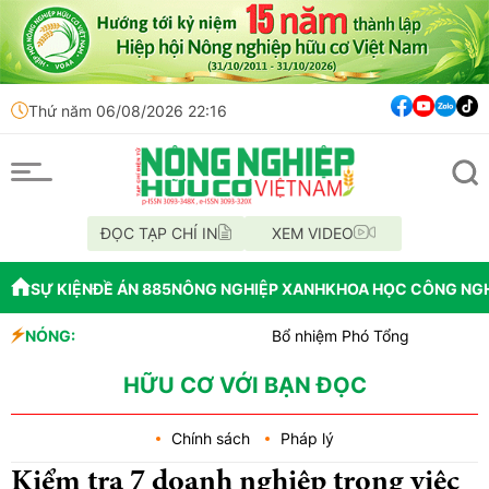
Thứ năm 06/08/2026 22:16
ĐỌC TẠP CHÍ IN
XEM VIDEO
SỰ KIỆN
ĐỀ ÁN 885
NÔNG NGHIỆP XANH
KHOA HỌC CÔNG NG
NÓNG:
Bổ nhiệm Phó Tổng Giám đốc Trung tâ
Lễ hội Sầu riêng Đắk Lắk 2026 là đò
Bắc Ninh công bố quy hoạch chiến lược,
HỮU CƠ VỚI BẠN ĐỌC
Chính sách
Pháp lý
Kiểm tra 7 doanh nghiệp trong việc