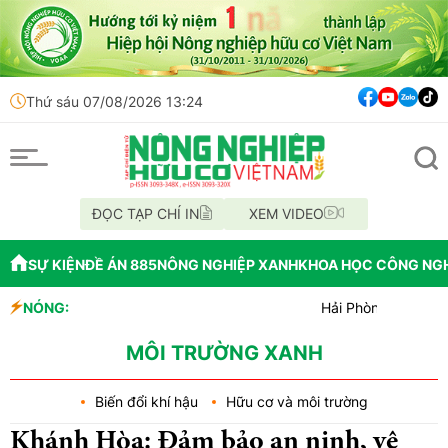
Thứ sáu 07/08/2026 13:24
ĐỌC TẠP CHÍ IN
XEM VIDEO
SỰ KIỆN
ĐỀ ÁN 885
NÔNG NGHIỆP XANH
KHOA HỌC CÔNG NG
NÓNG:
Hải Phòng giao nhiệm vụ b
Đồng Nai phát hiện hơn 80
Cảnh báo canh tác cần sa l
MÔI TRƯỜNG XANH
Biến đổi khí hậu
Hữu cơ và môi trường
Khánh Hòa: Đảm bảo an ninh, vệ