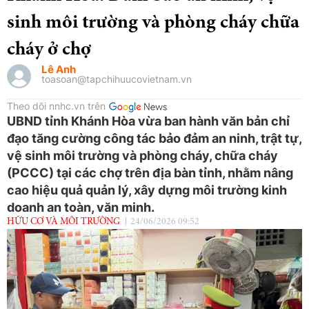
sinh môi trường và phòng cháy chữa
cháy ở chợ
Lê Anh
toasoan@tapchihuucovietnam.vn
Theo dõi nnhc.vn trên
UBND tỉnh Khánh Hòa vừa ban hành văn bản chỉ
đạo tăng cường công tác bảo đảm an ninh, trật tự,
vệ sinh môi trường và phòng cháy, chữa cháy
(PCCC) tại các chợ trên địa bàn tỉnh, nhằm nâng
cao hiệu quả quản lý, xây dựng môi trường kinh
doanh an toàn, văn minh.
HỮU CƠ VÀ MÔI TRƯỜNG
24/06/2026 09:52