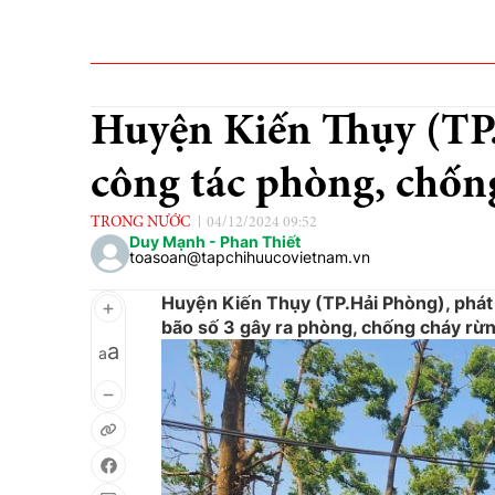
Huyện Kiến Thụy (TP
công tác phòng, chốn
TRONG NƯỚC
04/12/2024 09:52
Duy Mạnh - Phan Thiết
toasoan@tapchihuucovietnam.vn
Huyện Kiến Thụy (TP.Hải Phòng), phát đ
bão số 3 gây ra phòng, chống cháy rừn
a
a