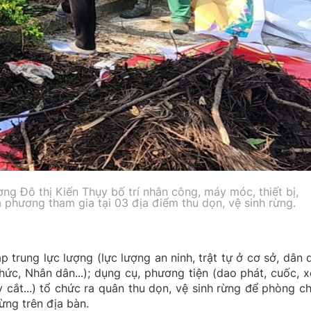
g Đô thị Kiến Thụy bố trí nhân công, máy móc, thiết bị,
 phương tham gia tại 03 địa điểm thu dọn, vệ sinh rừng.
trung lực lượng (lực lượng an ninh, trật tự ở cơ sở, dân 
hức, Nhân dân...); dụng cụ, phương tiện (dao phát, cuốc, x
y cắt...) tổ chức ra quân thu dọn, vệ sinh rừng để phòng c
ừng trên địa bàn.