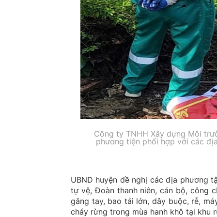
Công ty TNHH Xây dựng Môi trườn
phương tiện phối hợp với các địa
UBND huyện đề nghị các địa phương tập 
tự vệ, Đoàn thanh niên, cán bộ, công c
găng tay, bao tải lớn, dây buộc, rễ, má
cháy rừng trong mùa hanh khô tại khu r