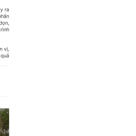
y ra
nhân
dọn,
rình
 vị,
 quả