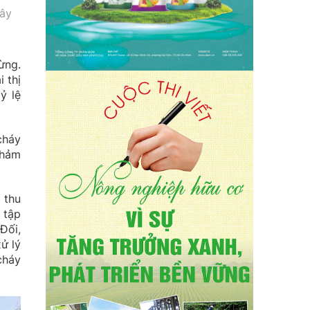
gây
ừng.
 thị
ỷ lệ
cháy
thảm
 thu
 tập
Đối,
ử lý
cháy