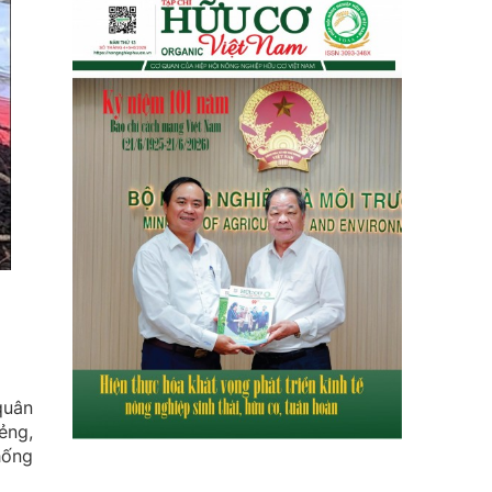
quân
ẻng,
hống