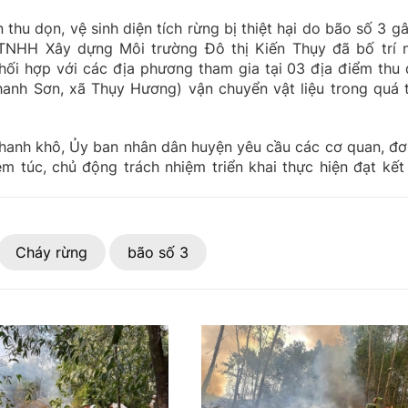
hu dọn, vệ sinh diện tích rừng bị thiệt hại do bão số 3 gâ
TNHH Xây dựng Môi trường Đô thị Kiến Thụy đã bố trí 
phối hợp với các địa phương tham gia tại 03 địa điểm thu 
 Thanh Sơn, xã Thụy Hương) vận chuyển vật liệu trong quá t
anh khô, Ủy ban nhân dân huyện yêu cầu các cơ quan, đơn
 túc, chủ động trách nhiệm triển khai thực hiện đạt kết
Cháy rừng
bão số 3