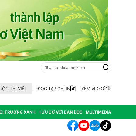
UỘC THI VIẾT
ĐỌC TẠP CHÍ IN
XEM VIDEO
ÔI TRƯỜNG XANH
HỮU CƠ VỚI BẠN ĐỌC
MULTIMEDIA
hông hợp thức hóa diện tích đất vi phạm có nguồn gốc từ phá rừ