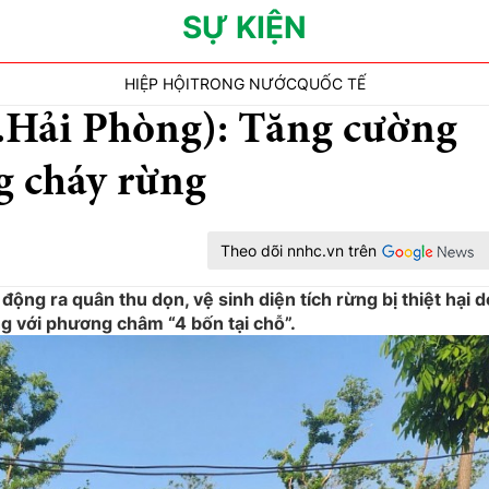
SỰ KIỆN
HIỆP HỘI
TRONG NƯỚC
QUỐC TẾ
.Hải Phòng): Tăng cường
g cháy rừng
Theo dõi nnhc.vn trên
ộng ra quân thu dọn, vệ sinh diện tích rừng bị thiệt hại d
g với phương châm “4 bốn tại chỗ”.