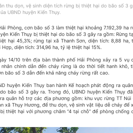
thu dọn, vệ sinh diện tích rừng bị thiệt hại do bão số 3 
của UBND huyện Kiến Thụy.
ải Phòng, cơn bão số 3 làm thiệt hại khoảng 7.192,39 ha r
uyện Kiến Thụy bị thiệt hại do bão số 3 gây ra gồm: Rừng tại
hiệt hại 45,3%; rừng tại xã Thanh Sơn, diện tích: 8,88 ha, t
Hợp, diện tích: 314,96 ha, tỷ lệ thiệt hại 15%.
gày 14/10 trên địa bàn thành phố Hải Phòng xảy ra 5 vụ 
n nhân chính dẫn đến cháy rừng là do thời tiết hanh khô, 
ơn bão số 3 dẫn đến khả năng cháy rừng rất cao.
D huyện Kiến Thụy ban hành Kế hoạch phát động ra quân
hại do bão số 3 gây ra. Trong đó, UBND huyện Kiến Thụy đã
 ra quân hỗ trợ các địa phương gồm: khu vực rừng TT Núi 
n xã Thụy Hương, để thu dọn, vệ sinh vật liệu dễ cháy để x
 bị thiệt hại với phương châm “4 tại chỗ” để phòng chống 