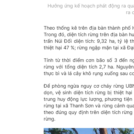
Hưởng ứng kế hoạch phát động ra quân 
ra 
Theo thống kê trên địa bàn thành phố H
Trong đó, diện tích rừng trên địa bàn h
trấn Núi Đối diện tích: 9,32 ha, tỷ lệ t
thiệt hại 47 %; rừng ngập mặn tại xã Đại 
Tính từ thời điểm cơn bão số 3 đến n
rừng với tổng diện tích 2,7 ha. Nguyê
thực bì và lá cây khô rụng xuống sau c
Để phòng ngừa nguy cơ cháy rừng UBN
dọn, vệ sinh diện tích rừng bị thiệt 
trung huy động lực lượng, phương tiện
rừng tại xã Thanh Sơn và rừng cảnh qua
theo đúng quy định trên diện tích rừng
rừng.