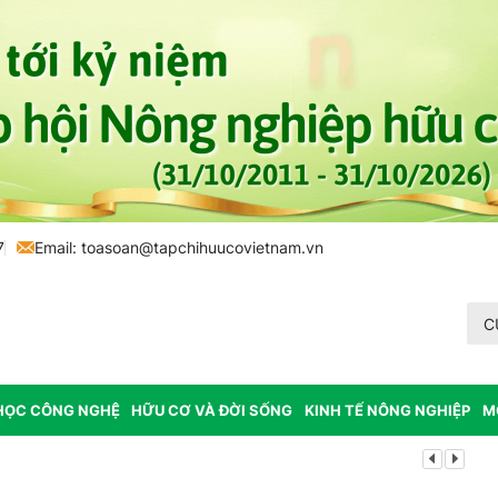
7
Email:
toasoan@tapchihuucovietnam.vn
C
HỌC CÔNG NGHỆ
HỮU CƠ VÀ ĐỜI SỐNG
KINH TẾ NÔNG NGHIỆP
M
Lâm Đồng: K