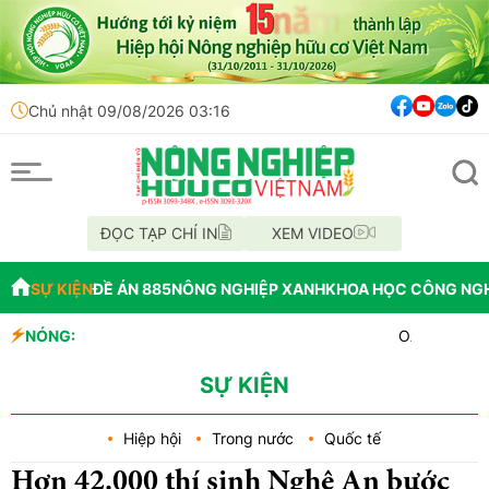
Chủ nhật 09/08/2026 03:16
ĐỌC TẠP CHÍ IN
XEM VIDEO
SỰ KIỆN
ĐỀ ÁN 885
NÔNG NGHIỆP XANH
KHOA HỌC CÔNG NG
NÓNG:
OAU đưa nhà máy thuố
Đắk Lắk tổ chức diễu
Vĩnh Long phát hiện 
SỰ KIỆN
Hiệp hội
Trong nước
Quốc tế
Hơn 42.000 thí sinh Nghệ An bước