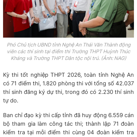
Phó Chủ tịch UBND tỉnh Nghệ An Thái Văn Thành động
viên các thí sinh tại điểm thi Trường THPT Huỳnh Thúc
Kháng và Trường THPT Dân tộc nội trú. (Ảnh: NAG)
Kỳ thi tốt nghiệp THPT 2026, toàn tỉnh Nghệ An
có 71 điểm thi, 1.820 phòng thi với tổng số 42.037
thí sinh đăng ký dự thi, trong đó có 2.230 thí sinh
tự do.
Ban chỉ đạo kỳ thi cấp tỉnh đã huy động 6.559 cán
bộ tham gia làm công tác thi; thành lập 71 đoàn
kiểm tra tại mỗi điểm thi cùng 04 đoàn kiểm tra