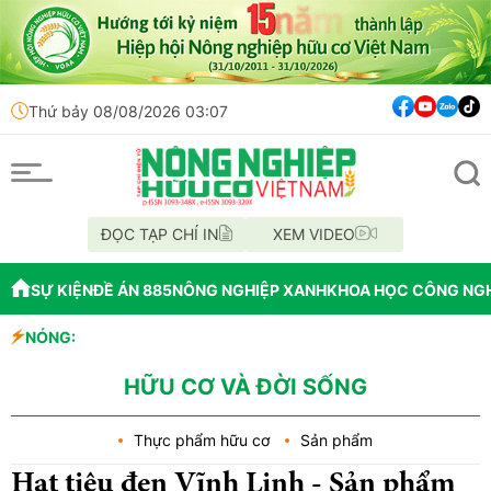
Thứ bảy 08/08/2026 03:07
ĐỌC TẠP CHÍ IN
XEM VIDEO
SỰ KIỆN
ĐỀ ÁN 885
NÔNG NGHIỆP XANH
KHOA HỌC CÔNG NG
NÓNG:
Đến năm 2045, 
Thông báo mất 
Lâm Đồng: Khôn
HỮU CƠ VÀ ĐỜI SỐNG
Thực phẩm hữu cơ
Sản phẩm
Hạt tiêu đen Vĩnh Linh - Sản phẩm