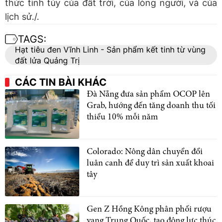
thức tinh túy của đất trời, của lòng người, và của
lịch sử./.
TAGS:
Hạt tiêu đen Vĩnh Linh - Sản phẩm kết tinh từ vùng
đất lửa Quảng Trị
CÁC TIN BÀI KHÁC
Đà Nẵng đưa sản phẩm OCOP lên
Grab, hướng đến tăng doanh thu tối
thiểu 10% mỗi năm
Colorado: Nông dân chuyển đổi
luân canh để duy trì sản xuất khoai
tây
Gen Z Hồng Kông phân phối rượu
vang Trung Quốc, tạo động lực thúc