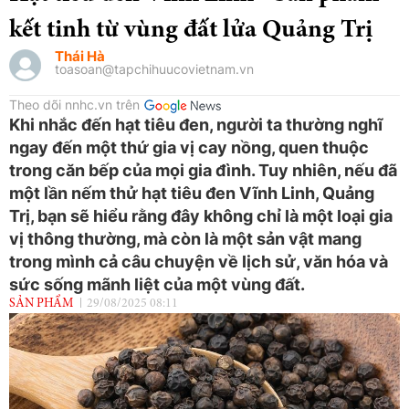
kết tinh từ vùng đất lửa Quảng Trị
Thái Hà
toasoan@tapchihuucovietnam.vn
Theo dõi nnhc.vn trên
Khi nhắc đến hạt tiêu đen, người ta thường nghĩ
ngay đến một thứ gia vị cay nồng, quen thuộc
trong căn bếp của mọi gia đình. Tuy nhiên, nếu đã
một lần nếm thử hạt tiêu đen Vĩnh Linh, Quảng
Trị, bạn sẽ hiểu rằng đây không chỉ là một loại gia
vị thông thường, mà còn là một sản vật mang
trong mình cả câu chuyện về lịch sử, văn hóa và
sức sống mãnh liệt của một vùng đất.
SẢN PHẨM
29/08/2025 08:11