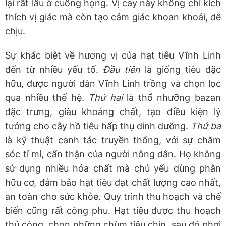
lại rất lâu ở cuống họng. Vị cay này không chỉ kích
thích vị giác mà còn tạo cảm giác khoan khoái, dễ
chịu.
Sự khác biệt về hương vị của hạt tiêu Vĩnh Linh
đến từ nhiều yếu tố.
Đầu tiên
là giống tiêu đặc
hữu, được người dân Vĩnh Linh trồng và chọn lọc
qua nhiều thế hệ.
Thứ hai
là thổ nhưỡng bazan
đặc trưng, giàu khoáng chất, tạo điều kiện lý
tưởng cho cây hồ tiêu hấp thụ dinh dưỡng.
Thứ ba
là kỹ thuật canh tác truyền thống, với sự chăm
sóc tỉ mỉ, cẩn thận của người nông dân. Họ không
sử dụng nhiều hóa chất mà chủ yếu dùng phân
hữu cơ, đảm bảo hạt tiêu đạt chất lượng cao nhất,
an toàn cho sức khỏe. Quy trình thu hoạch và chế
biến cũng rất công phu. Hạt tiêu được thu hoạch
thủ công, chọn những chùm tiêu chín, sau đó phơi