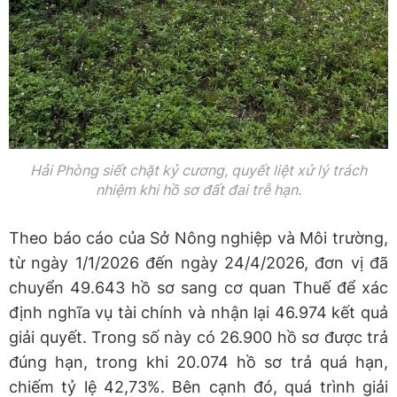
Hải Phòng siết chặt kỷ cương, quyết liệt xử lý trách
nhiệm khi hồ sơ đất đai trễ hạn.
Theo báo cáo của Sở Nông nghiệp và Môi trường,
từ ngày 1/1/2026 đến ngày 24/4/2026, đơn vị đã
chuyển 49.643 hồ sơ sang cơ quan Thuế để xác
định nghĩa vụ tài chính và nhận lại 46.974 kết quả
giải quyết. Trong số này có 26.900 hồ sơ được trả
đúng hạn, trong khi 20.074 hồ sơ trả quá hạn,
chiếm tỷ lệ 42,73%. Bên cạnh đó, quá trình giải