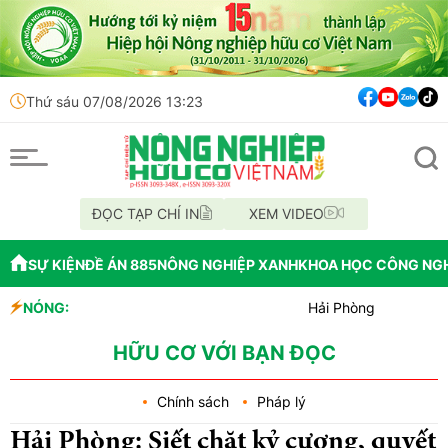
Thứ sáu 07/08/2026 13:23
ĐỌC TẠP CHÍ IN
XEM VIDEO
SỰ KIỆN
ĐỀ ÁN 885
NÔNG NGHIỆP XANH
KHOA HỌC CÔNG NG
NÓNG:
Hải Phòng giao nhiệm vụ bứt 
Đồng Nai phát hiện hơn 800kg 
Cảnh báo canh tác cần sa làm t
HỮU CƠ VỚI BẠN ĐỌC
Chính sách
Pháp lý
Hải Phòng: Siết chặt kỷ cương, quyết