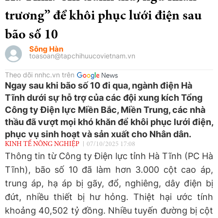
trương” để khôi phục lưới điện sau
bão số 10
Sông Hàn
toasoan@tapchihuucovietnam.vn
Theo dõi nnhc.vn trên
Ngay sau khi bão số 10 đi qua, ngành điện Hà
Tĩnh dưới sự hỗ trợ của các đội xung kích Tổng
Công ty Điện lực Miền Bắc, Miền Trung, các nhà
thầu đã vượt mọi khó khăn để khôi phục lưới điện,
phục vụ sinh hoạt và sản xuất cho Nhân dân.
KINH TẾ NÔNG NGHIỆP
07/10/2025 17:08
Thông tin từ Công ty Điện lực tỉnh Hà Tĩnh (PC Hà
Tĩnh), bão số 10 đã làm hơn 3.000 cột cao áp,
trung áp, hạ áp bị gãy, đổ, nghiêng, dây điện bị
đứt, nhiều thiết bị hư hỏng. Thiệt hại ước tính
khoảng 40,502 tỷ đồng. Nhiều tuyến đường bị cột