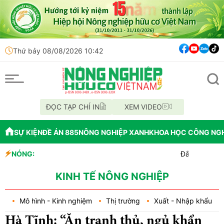
Thứ bảy 08/08/2026 10:42
ĐỌC TẠP CHÍ IN
XEM VIDEO
SỰ KIỆN
ĐỀ ÁN 885
NÔNG NGHIỆP XANH
KHOA HỌC CÔNG NG
NÓNG:
Đắk Lắk tổ chức diễu h
Vĩnh Long phát hiện 9 
Tổ chức lấy mẫu AND 70 h
KINH TẾ NÔNG NGHIỆP
Mô hình - Kinh nghiệm
Thị trường
Xuất - Nhập khẩu
Hà Tĩnh: “Ăn tranh thủ, ngủ khẩn