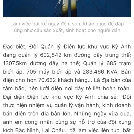
Làm việc bất kể ngày đêm sớm khắc phục để đáp
ứng như cầu sản xuất, sinh hoạt cho người dân
Đặc biệt, Đội Quản lý Điện lực khu vực Kỳ Anh
đang quản lý 602,842 km đường dây trung thế;
1307,5km đường dây hạ thế; Quản lý 685 trạm
biến áp, 705 máy biến áp và 283,466 KVA; Bán
điện cho hơn 70.632 khách hàng... Là địa bàn của
tâm bão, nên lưới điện nơi đây tê liệt hoàn toàn.
Đại diện Điện lực khu vực Kỳ Anh chia sẻ: “Đội
thực hiện nhiệm vụ quản lý vận hành, kinh doanh
bán điện trên địa bàn lớn. Những ngày vừa qua,
anh em công nhân cùng sự hỗ trợ của đội xung
kích Bắc Ninh, Lai Châu.. đã làm việc liên tục, bất