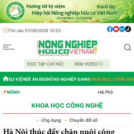
Thứ sáu 07/08/2026 10:52
ĐỌC TẠP CHÍ IN
XEM VIDEO
SỰ KIỆN
ĐỀ ÁN 885
NÔNG NGHIỆP XANH
KHOA HỌC CÔNG NG
NÓNG:
Hải Phòng giao nhiệm vụ
Đồng Nai phát hiện hơn 8
Cảnh báo canh tác cần sa 
KHOA HỌC CÔNG NGHỆ
Ứng dụng
Chuyển đổi số
Hà Nội thúc đẩy chăn nuôi công