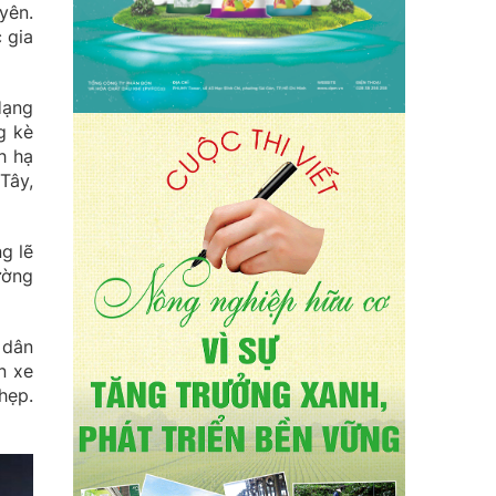
yên.
 gia
Hạng
g kè
h hạ
Tây,
g lẽ
ường
 dân
n xe
hẹp.