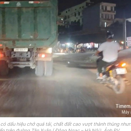
t có dấu hiệu chở quá tải, chất đất cao vượt thành thùng như
yển trên đường Tân Xuân ( Đông Ngạc – Hà Nội). Ảnh PV.