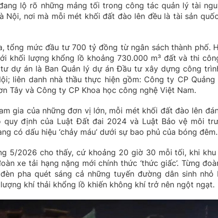
ang lộ rõ những mảng tối trong công tác quản lý tài ngu
 Nội, nơi mà mỗi mét khối đất đào lên đều là tài sản quốc
, tổng mức đầu tư 700 tỷ đồng từ ngân sách thành phố. 
i khối lượng khổng lồ khoảng 730.000 m³ đất và thi côn
tư dự án là Ban Quản lý dự án Đầu tư xây dựng công trìn
ội; liên danh nhà thầu thực hiện gồm: Công ty CP Quảng 
ơn Tây và Công ty CP Khoa học công nghệ Việt Nam.
am gia của những đơn vị lớn, mỗi mét khối đất đào lên đán
 quy định của Luật Đất đai 2024 và Luật Bảo vệ môi tr
đang có dấu hiệu ‘chảy máu’ dưới sự bao phủ của bóng đêm.
áng 5/2026 cho thấy, cứ khoảng 20 giờ 30 mỗi tối, khi khu
oàn xe tải hạng nặng mới chính thức ‘thức giấc’. Từng đoà
 đèn pha quét sáng cả những tuyến đường dân sinh nhỏ 
ợng khí thải khổng lồ khiến không khí trở nên ngột ngạt.