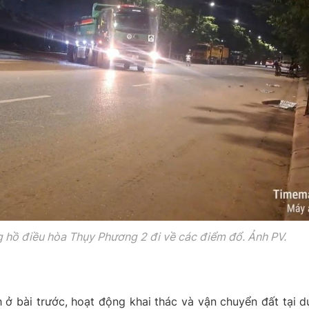
g hồ điều hòa Thụy Phương 2
đi về các điểm đổ. Ảnh PV.
 ở bài trước, hoạt động khai thác và vận chuyển đất tại d