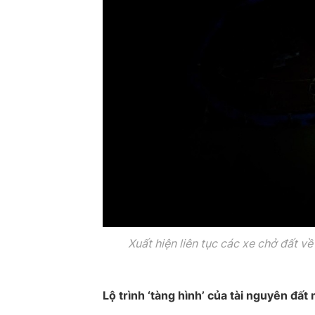
Xuất hiện liên tục các xe chở đất v
Lộ trình ‘tàng hình’ của tài nguyên đất