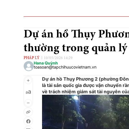
Dự án hồ Thụy Phương
thường trong quản lý
PHÁP LÝ
10/05/2026 14:29
Hana Quỳnh
toasoan@tapchihuucovietnam.vn
Dự án hồ Thụy Phương 2 (phường Đông 
là tài sản quốc gia được vận chuyển rầm
a
về trách nhiệm giám sát tài nguyên củ
a