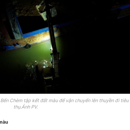
ề Bến Chèm tập kết đất màu để vận chuyển lên thuyền đi tiêu
thụ.Ảnh PV.
 màu