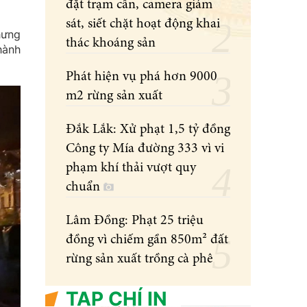
đặt trạm cân, camera giám
sát, siết chặt hoạt động khai
hưng
thác khoáng sản
hành
Phát hiện vụ phá hơn 9000
m2 rừng sản xuất
Đắk Lắk: Xử phạt 1,5 tỷ đồng
Công ty Mía đường 333 vì vi
phạm khí thải vượt quy
chuẩn
Lâm Đồng: Phạt 25 triệu
đồng vì chiếm gần 850m² đất
rừng sản xuất trồng cà phê
TẠP CHÍ IN