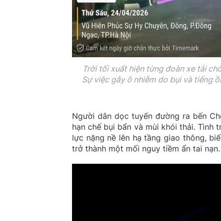
Trời tối xuất hiện từng đoàn xe tải 
Sự việc gây ô nhiễm do bụi và tiếng 
Người dân dọc tuyến đường ra bến Chè
hạn chế bụi bẩn và mùi khói thải. Tình
lực nặng nề lên hạ tầng giao thông, b
trở thành một mối nguy tiềm ẩn tai nạn.