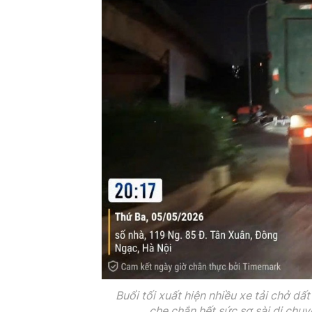
Buổi tối xuất hiện nhiều xe tải chở dấ
che chắn hết sức sơ sài di chu