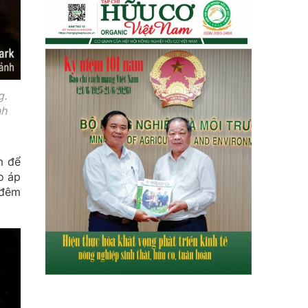
g.
nh
m để
o áp
 đêm