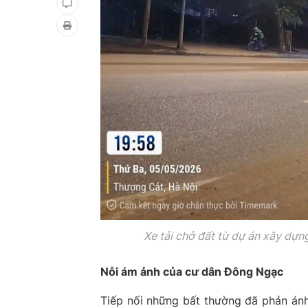
Xe tải chở đất từ
dự án xây dựn
Nỗi ám ảnh của cư dân Đông Ngạc
Tiếp nối những bất thường đã phản ánh