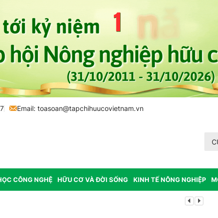
77
Email:
toasoan@tapchihuucovietnam.vn
C
HỌC CÔNG NGHỆ
HỮU CƠ VÀ ĐỜI SỐNG
KINH TẾ NÔNG NGHIỆP
M
Lâm Đồng: K