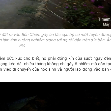
chở đất ra vào Bến Chèm gây ùn tắc cục bộ cả một tuyến đườn
ồn làm ảnh hưởng nghiêm trọng tới người dân trên địa bàn. Ả
PV.
m bức xúc cho biết, họ phải đóng kín cửa suốt ngày đê
 trạng kéo dài nhiều tháng không chỉ gây ô nhiễm mà còn tạ
iến việc di chuyển của học sinh và người lao động vào ban