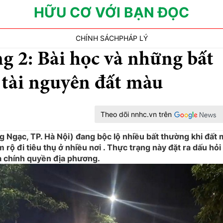
HỮU CƠ VỚI BẠN ĐỌC
CHÍNH SÁCH
PHÁP LÝ
 2: Bài học và những bất
 tài nguyên đất màu
Theo dõi nnhc.vn trên
Ngạc, TP. Hà Nội) đang bộc lộ nhiều bất thường khi đất
 rộ đi tiêu thụ ở nhiều nơi . Thực trạng này đặt ra dấu hỏi
a chính quyền địa phương.