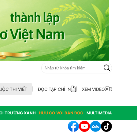
UỘC THI VIẾT
ĐỌC TẠP CHÍ IN
XEM VIDEO
ÔI TRƯỜNG XANH
HỮU CƠ VỚI BẠN ĐỌC
MULTIMEDIA
hông hợp thức hóa diện tích đất vi phạm có nguồn gốc từ phá rừ