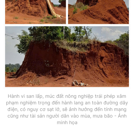
Hành vi san lấp, múc đất nông nghiệp trái phép xâm
phạm nghiệm trọng đến hành lang an toàn đường dây
điện, có nguy cơ sạt lở, sẽ ảnh hưởng đến tính mạng
cũng như tài sản người dân vào mùa, mưa bão - Ảnh
minh họa