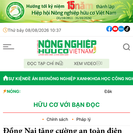
Thứ bảy 08/08/2026 10:37
ĐỌC TẠP CHÍ IN
XEM VIDEO
SỰ KIỆN
ĐỀ ÁN 885
NÔNG NGHIỆP XANH
KHOA HỌC CÔNG NG
NÓNG:
Đắk Lắk tổ chức diễu h
Vĩnh Long phát hiện 9 
Tổ chức lấy mẫu AND 70 h
HỮU CƠ VỚI BẠN ĐỌC
Chính sách
Pháp lý
Đồng Nai tăng cường an toàn điện