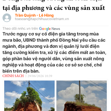
tại địa phương và các vùng sản xuất
Trần Quỳnh - Lê Hồng
toasoan@tapchihuucovietnam.vn
Theo dõi nnhc.vn trên
Trước nguy cơ sự cố điện gia tăng trong mùa
mưa bão, UBND thành phố Đồng Nai yêu cầu các
ngành, địa phương và đơn vị quản lý lưới điện
tăng cường kiểm tra, xử lý các điểm mất an toàn,
góp phần bảo vệ người dân, vùng sản xuất nông
nghiệp và hoạt động của các cơ sở sơ chế, chế
biến trên địa bàn.
CHÍNH SÁCH
29/06/2026 10:39