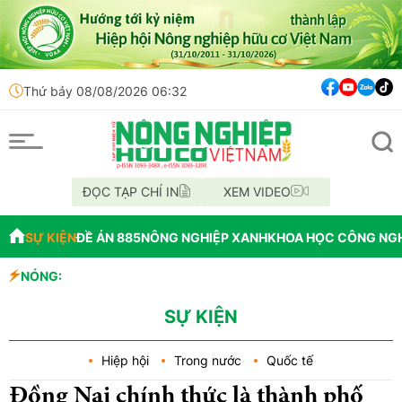
Thứ bảy 08/08/2026 06:32
ĐỌC TẠP CHÍ IN
XEM VIDEO
SỰ KIỆN
ĐỀ ÁN 885
NÔNG NGHIỆP XANH
KHOA HỌC CÔNG NG
NÓNG:
Đến năm 20
Thông báo 
Lâm Đồng: 
SỰ KIỆN
Hiệp hội
Trong nước
Quốc tế
Đồng Nai chính thức là thành phố