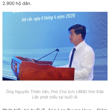
2.900 hộ dân.
Ông Nguyễn Thiên Văn, Phó Chủ tịch UBND tỉnh Đắk
Lắk phát biểu tại buổi lễ.