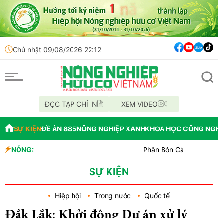
Chủ nhật 09/08/2026 22:12
ĐỌC TẠP CHÍ IN
XEM VIDEO
SỰ KIỆN
ĐỀ ÁN 885
NÔNG NGHIỆP XANH
KHOA HỌC CÔNG NG
NÓNG:
Phân Bón Cà Mau đồng hành với 
Chỉ đạo xử lý vụ phá rừng tại l
Mùa xanh trên cánh đồng Mường
SỰ KIỆN
Hiệp hội
Trong nước
Quốc tế
Đắk Lắk: Khởi động Dự án xử lý