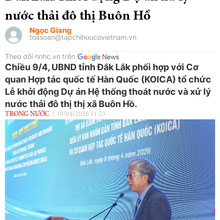
nước thải đô thị Buôn Hồ
Ngọc Giang
toasoan@tapchihuucovietnam.vn
Theo dõi nnhc.vn trên
Chiều 9/4, UBND tỉnh Đắk Lắk phối hợp với Cơ
quan Hợp tác quốc tế Hàn Quốc (KOICA) tổ chức
Lễ khởi động Dự án Hệ thống thoát nước và xử lý
nước thải đô thị thị xã Buôn Hồ.
TRONG NƯỚC
10/04/2026 11:23