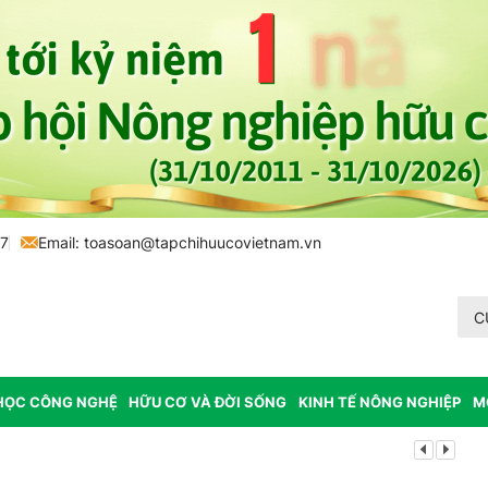
77
Email:
toasoan@tapchihuucovietnam.vn
C
HỌC CÔNG NGHỆ
HỮU CƠ VÀ ĐỜI SỐNG
KINH TẾ NÔNG NGHIỆP
M
Lâm Đồng: K