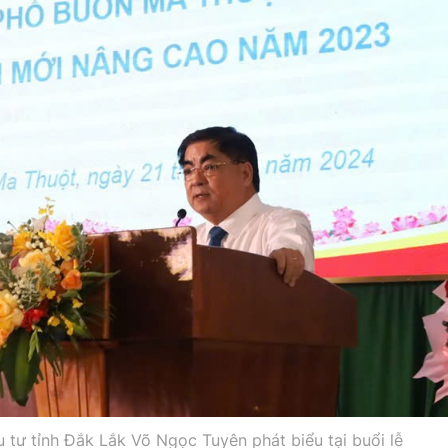
tư tỉnh Đắk Lắk Võ Ngọc Tuyên phát biểu tại buổi lễ