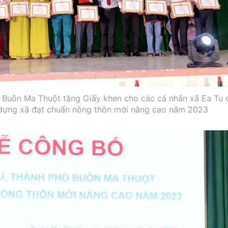
 Buôn Ma Thuột tặng Giấy khen cho các cá nhân xã Ea Tu 
y dựng xã đạt chuẩn nông thôn mới nâng cao năm 2023