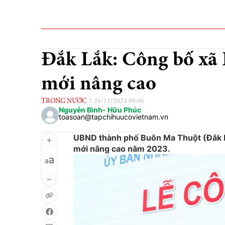
Đắk Lắk: Công bố xã 
mới nâng cao
TRONG NƯỚC
26/11/2024 09:06
Nguyễn Bình- Hữu Phúc
toasoan@tapchihuucovietnam.vn
UBND thành phố Buôn Ma Thuột (Đắk Lắ
mới nâng cao năm 2023.
a
a