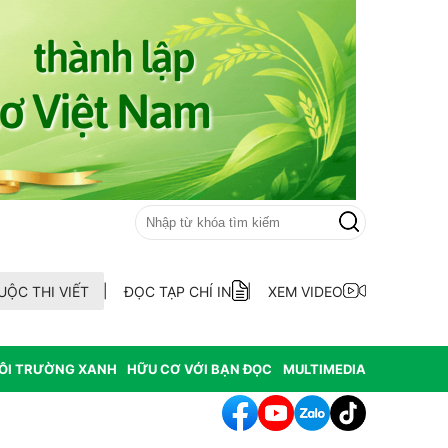
UỘC THI VIẾT
ĐỌC TẠP CHÍ IN
XEM VIDEO
ÔI TRƯỜNG XANH
HỮU CƠ VỚI BẠN ĐỌC
MULTIMEDIA
hông hợp thức hóa diện tích đất vi phạm có nguồn gốc từ phá rừ