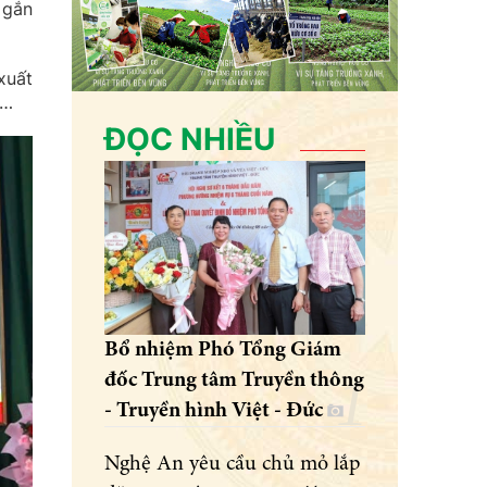
 gắn
xuất
t…
ĐỌC NHIỀU
Bổ nhiệm Phó Tổng Giám
đốc Trung tâm Truyền thông
- Truyền hình Việt - Đức
Nghệ An yêu cầu chủ mỏ lắp