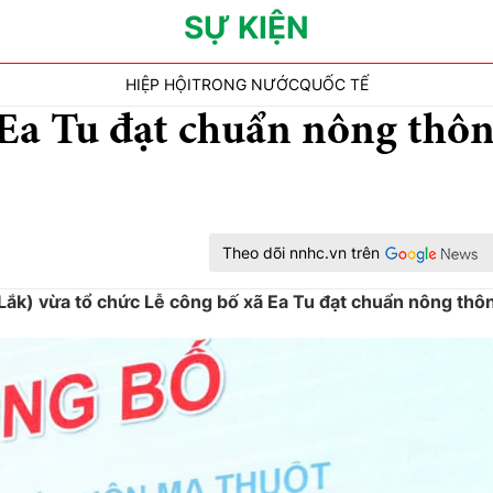
SỰ KIỆN
HIỆP HỘI
TRONG NƯỚC
QUỐC TẾ
Ea Tu đạt chuẩn nông thô
Theo dõi nnhc.vn trên
k) vừa tổ chức Lễ công bố xã Ea Tu đạt chuẩn nông thô