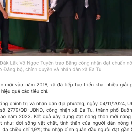
 Đắk Lắk Võ Ngọc Tuyên trao Bằng công nhận đạt chuẩn n
o Đảng bộ, chính quyền và nhân dân xã Ea Tu
n mới vào năm 2016, xã đã tiếp tục triển khai nhiều giải 
hiệu quả các tiêu chí.
ống chính trị và nhân dân địa phương, ngày 04/11/2024, 
h số 2779/QĐ-UBND, công nhận xã Ea Tu, thành phố Buô
cao năm 2023. Kết quả xây dựng đạt nông thôn mới nâng
t như: đời sống vật chất, tinh thần của người dân nông 
 đa chiều chỉ 1,9%; thu nhập bình quân đầu người đạt gần 