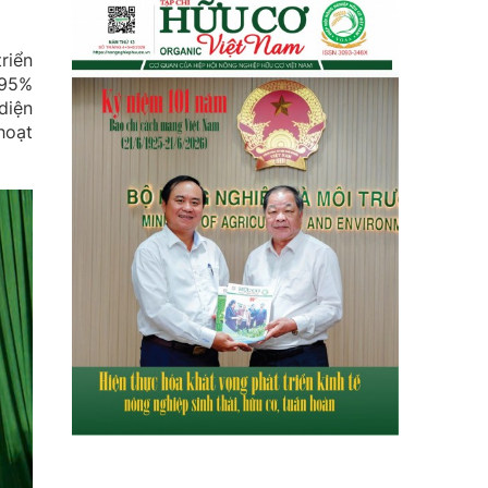
riển
,95%
diện
hoạt