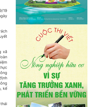
9/19
ngày
rách
uyết
g xã
đoàn
hiệm
thực
nông
định
nông
, kế
thái