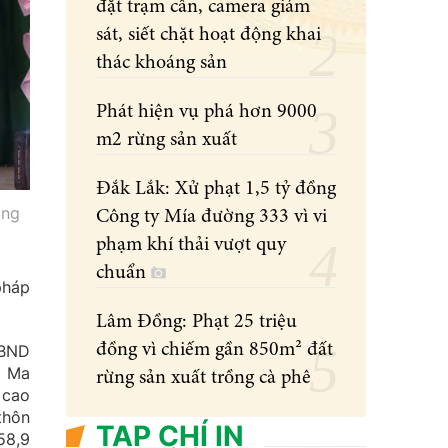
đặt trạm cân, camera giám
sát, siết chặt hoạt động khai
thác khoáng sản
Phát hiện vụ phá hơn 9000
m2 rừng sản xuất
Đắk Lắk: Xử phạt 1,5 tỷ đồng
ông
Công ty Mía đường 333 vì vi
phạm khí thải vượt quy
chuẩn
pháp
Lâm Đồng: Phạt 25 triệu
đồng vì chiếm gần 850m² đất
UBND
n Ma
rừng sản xuất trồng cà phê
 cao
thôn
TẠP CHÍ IN
58,9