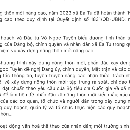
ng thôn mới nâng cao, năm 2023 xã Ea Tu đã hoàn thành 1
ng cao theo quy định tại Quyết định số 1831/QĐ-UBND, 
ế hoạch và Đầu tư Võ Ngọc Tuyên biểu dương tinh thần t
g của Đảng bộ, chính quyền và nhân dân xã Ea Tu trong q
nhiệm vụ xây dựng nông thôn mới nâng cao.
Chương trình xây dựng nông thôn mới, phấn đấu xây dựn
gọc Tuyên đề nghị Đảng ủy, chính quyền, Mặt trận và các 
tác thông tin, tuyên truyền nâng cao nhận thức, trách n
ội về xây dựng nông thôn mới; tập trung rà soát, chỉ đạo 
 đạt chuẩn theo yêu cầu của Bộ tiêu chí Quốc gia về xã 
 để làm tiền đề phấn đấu xã nông thôn mới kiểu mẫu; xác 
p của các cơ quan, tổ chức và người dân trong xây dựng 
g quy hoạch, quản lý và tổ chức thực hiện các quy hoạch
 thôn…
ạt động văn hoá thể thao của nhân dân; môi trường sinh 