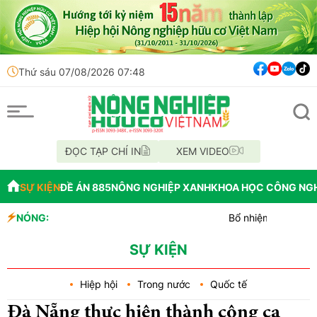
Thứ sáu 07/08/2026 07:48
ĐỌC TẠP CHÍ IN
XEM VIDEO
SỰ KIỆN
ĐỀ ÁN 885
NÔNG NGHIỆP XANH
KHOA HỌC CÔNG NG
NÓNG:
Bổ nhiệm Phó Tổng Giám đốc T
Lễ hội Sầu riêng Đắk Lắk 202
Bắc Ninh công bố quy hoạch chi
SỰ KIỆN
Hiệp hội
Trong nước
Quốc tế
Đà Nẵng thực hiện thành công ca