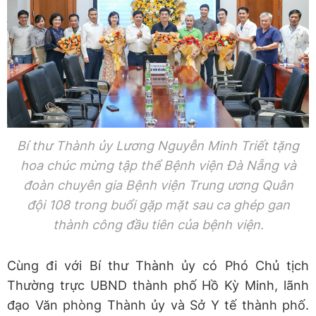
Bí thư Thành ủy Lương Nguyễn Minh Triết tặng
hoa chúc mừng tập thể Bệnh viện Đà Nẵng và
đoàn chuyên gia Bệnh viện Trung ương Quân
đội 108 trong buổi gặp mặt sau ca ghép gan
thành công đầu tiên của bệnh viện.
Cùng đi với Bí thư Thành ủy có Phó Chủ tịch
Thường trực UBND thành phố Hồ Kỳ Minh, lãnh
đạo Văn phòng Thành ủy và Sở Y tế thành phố.