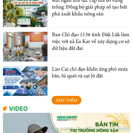
Rút ngắn thủ tục cấp mã số vùng
trồng: Đồng bộ giải pháp số tạo bứt
phá xuất khẩu nông sản
Ban Chỉ đạo 1136 tỉnh Đăk Lăk làm
việc với xã Ea Kar về xây dựng cơ sở
dữ liệu đất đai
Lào Cai chỉ đạo khẩn ứng phó mưa
lớn, lũ quét và sạt lở đất
XEM THÊM
VIDEO