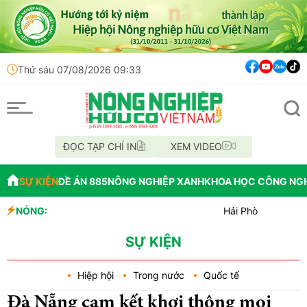
Thứ sáu 07/08/2026 09:33
ĐỌC TẠP CHÍ IN
XEM VIDEO
SỰ KIỆN
ĐỀ ÁN 885
NÔNG NGHIỆP XANH
KHOA HỌC CÔNG NG
NÓNG:
Hải Phòng giao nhiệm vụ b
Đồng Nai phát hiện hơn 800
Cảnh báo canh tác cần sa là
SỰ KIỆN
Hiệp hội
Trong nước
Quốc tế
Đà Nẵng cam kết khơi thông mọi