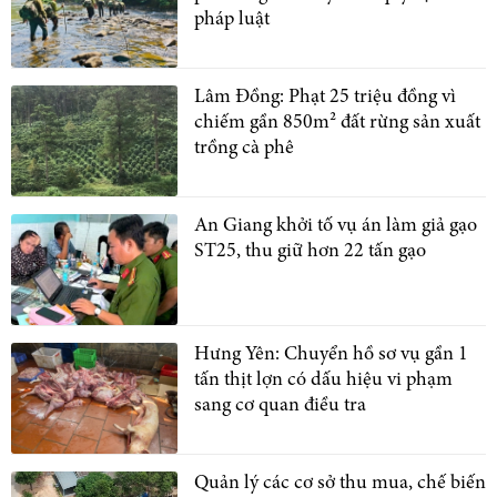
pháp luật
Lâm Đồng: Phạt 25 triệu đồng vì
chiếm gần 850m² đất rừng sản xuất
trồng cà phê
An Giang khởi tố vụ án làm giả gạo
ST25, thu giữ hơn 22 tấn gạo
Hưng Yên: Chuyển hồ sơ vụ gần 1
tấn thịt lợn có dấu hiệu vi phạm
sang cơ quan điều tra
Quản lý các cơ sở thu mua, chế biến