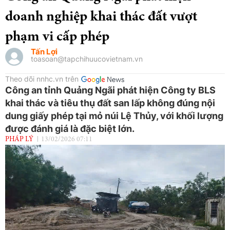
doanh nghiệp khai thác đất vượt
phạm vi cấp phép
Tấn Lợi
toasoan@tapchihuucovietnam.vn
Theo dõi nnhc.vn trên
Công an tỉnh Quảng Ngãi phát hiện Công ty BLS
khai thác và tiêu thụ đất san lấp không đúng nội
dung giấy phép tại mỏ núi Lệ Thủy, với khối lượng
được đánh giá là đặc biệt lớn.
PHÁP LÝ
13/02/2026 07:11