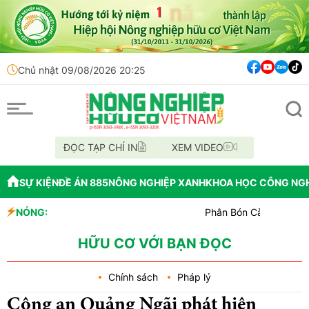
Chủ nhật 09/08/2026 20:25
ĐỌC TẠP CHÍ IN
XEM VIDEO
SỰ KIỆN
ĐỀ ÁN 885
NÔNG NGHIỆP XANH
KHOA HỌC CÔNG NG
NÓNG:
Phân Bón Cà Mau đồng hành vớ
Chỉ đạo xử lý vụ phá rừng tại
Mùa xanh trên cánh đồng Mườ
HỮU CƠ VỚI BẠN ĐỌC
Chính sách
Pháp lý
Công an Quảng Ngãi phát hiện