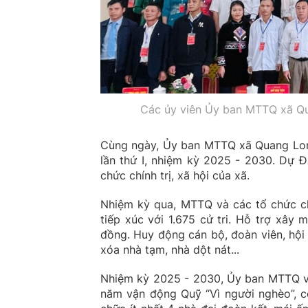
Các ủy viên Ủy ban MTTQ xã Qua
Cùng ngày, Ủy ban MTTQ xã Quang Long 
lần thứ I, nhiệm kỳ 2025 - 2030. Dự Đạ
chức chính trị, xã hội của xã.
Nhiệm kỳ qua, MTTQ và các tổ chức ch
tiếp xúc với 1.675 cử tri. Hỗ trợ xây
đồng. Huy động cán bộ, đoàn viên, hội
xóa nhà tạm, nhà dột nát...
Nhiệm kỳ 2025 - 2030, Ủy ban MTTQ và
năm vận động Quỹ “Vì người nghèo”, cô