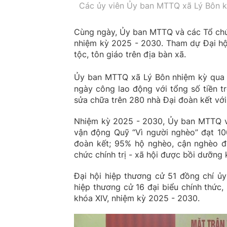
Các ủy viên Ủy ban MTTQ xã Lý Bôn kh
Cùng ngày, Ủy ban MTTQ và các Tổ chức c
nhiệm kỳ 2025 - 2030. Tham dự Đại hội
tộc, tôn giáo trên địa bàn xã.
Ủy ban MTTQ xã Lý Bôn nhiệm kỳ qua 
ngày công lao động với tổng số tiền t
sửa chữa trên 280 nhà Đại đoàn kết với s
Nhiệm kỳ 2025 - 2030, Ủy ban MTTQ và
vận động Quỹ “Vì người nghèo” đạt 100
đoàn kết; 95% hộ nghèo, cận nghèo đư
chức chính trị - xã hội được bồi dưỡng 
Đại hội hiệp thương cử 51 đồng chí ủ
hiệp thương cử 16 đại biểu chính thức
khóa XIV, nhiệm kỳ 2025 - 2030.