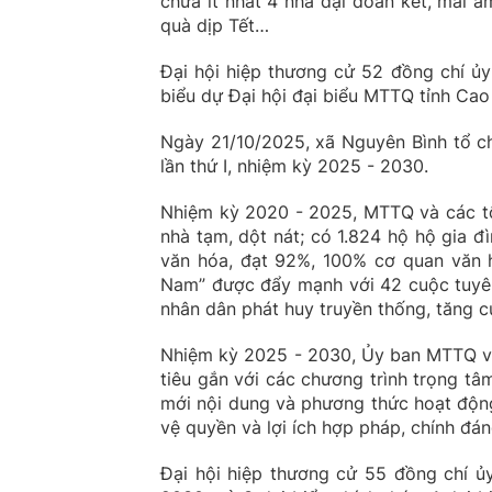
chữa ít nhất 4 nhà đại đoàn kết, mái 
quà dịp Tết…
Đại hội hiệp thương cử 52 đồng chí ủ
biểu dự Đại hội đại biểu MTTQ tỉnh Cao
Ngày 21/10/2025, xã Nguyên Bình tổ ch
lần thứ I, nhiệm kỳ 2025 - 2030.
Nhiệm kỳ 2020 - 2025, MTTQ và các tổ 
nhà tạm, dột nát; có 1.824 hộ hộ gia đ
văn hóa, đạt 92%, 100% cơ quan văn 
Nam” được đẩy mạnh với 42 cuộc tuyên
nhân dân phát huy truyền thống, tăng c
Nhiệm kỳ 2025 - 2030, Ủy ban MTTQ và 
tiêu gắn với các chương trình trọng tâ
mới nội dung và phương thức hoạt động
vệ quyền và lợi ích hợp pháp, chính đán
Đại hội hiệp thương cử 55 đồng chí ủ