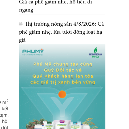
Giá cà phê giảm nhẹ, hồ tiêu đi
ngang
Thị trường nông sản 4/8/2026: Cà
phê giảm nhẹ, lúa tươi đồng loạt hạ
giá
2
0 m
 kết
tạm,
 hội
 dột