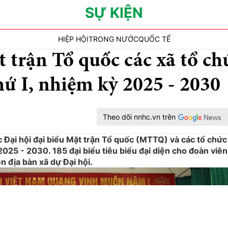
SỰ KIỆN
HIỆP HỘI
TRONG NƯỚC
QUỐC TẾ
 trận Tổ quốc các xã tổ ch
thứ I, nhiệm kỳ 2025 - 2030
Theo dõi nnhc.vn trên
Đại hội đại biểu Mặt trận Tổ quốc (MTTQ) và các tổ chức
ỳ 2025 - 2030. 185 đại biểu tiêu biểu đại diện cho đoàn viên
ên địa bàn xã dự Đại hội.