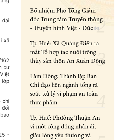
tặng
Bổ nhiệm Phó Tổng Giám
đốc Trung tâm Truyền thông
 đại
- Truyền hình Việt - Đức
i xã
Tp. Huế: Xã Quảng Điền ra
mắt Tổ hợp tác nuôi trồng
/162
thủy sản thôn An Xuân Đông
n cư
Việt
Lâm Đồng: Thành lập Ban
 lớp
Chỉ đạo liên ngành tổng rà
soát, xử lý vi phạm an toàn
 chỉ
thực phẩm
 đổi
 bảo
Tp. Huế: Phường Thuận An
vì một cộng đồng nhân ái,
25 -
giàu lòng yêu thương và