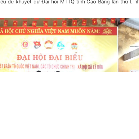
biểu dự khuyết dự Đại hội MTTQ tỉnh Cao Bằng lần thứ I, n