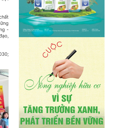
chất
vững
ng -
đạo,
030;