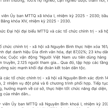
ấm tình thương; 100% hộ nghèo, cận nghèo được thăm hỏi, 
y viên Ủy ban MTTQ xã khóa I, nhiệm kỳ 2025 - 2030; bầu
 Bằng khóa XIV, nhiệm kỳ 2025 - 2030.
ức Đại hội đại biểu MTTQ và các tổ chức chính trị - xã hộ
chức chính trị - xã hội xã Nguyên Bình thực hiện xóa 161
ình đạt danh hiệu Gia đình văn hóa, đạt 87,02%; 23 khu dâ
hóa; Cuộc vận động “Người Việt Nam ưu tiên dùng hàng 
 truyền, 2.125 người tham gia… Qua đó, tập hợp các tầng
ường sức mạnh khối đại đoàn kết toàn dân tộc.
các tổ chức chính trị - xã hội xã Nguyên Bình xác định 14
m, 2 nhiệm vụ đột phá và 6 chương trình phối hợp. Tiếp tục
, hướng mạnh về cơ sở, thực hiện tốt chức năng đại diện,
g của nhân dân...
y viên Ủy ban MTTQ xã Nguyên Bình khoá I, nhiệm kỳ 20