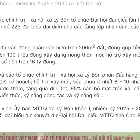
óa I, nhiệm kỳ 2025 - 2030 ra mắt Đại hội.
hính trị - xã hội xã Lý Bôn tổ chức Đại hội đại biểu lần th
 có 223 đại biểu đại diện cho các tầng lớp nhân dân, các
2
đã vận động nhân dân hiến trên 200m
đất, đóng góp tiề
rên 100 triệu đồng xây dựng nông thôn mới; hỗ trợ xây mớ
ố tiền trên 16 tỷ đồng...
 các tổ chức chính trị - xã hội xã Lý Bôn phấn đấu hàng
% kế hoạch; hỗ trợ xây mới, sửa chữa ít nhất 8 - 10 nhà
ợc thăm, tặng quà dịp Tết; 95% cán bộ mặt trận xã, cá
kiến thức, kỹ năng công tác và kỹ năng số...
y viên Ủy ban MTTQ xã Lý Bôn khóa I, nhiệm kỳ 2025 - 2
, 5 đại biểu dự khuyết dự Đại hội Đại biểu MTTQ tỉnh Cao 