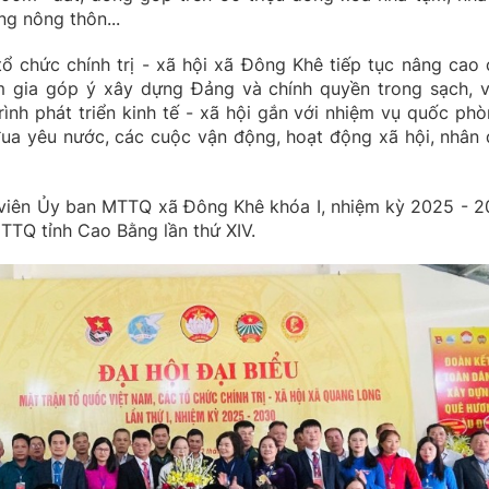
g nông thôn...
 chức chính trị - xã hội xã Đông Khê tiếp tục nâng cao 
am gia góp ý xây dựng Đảng và chính quyền trong sạch, 
rình phát triển kinh tế - xã hội gắn với nhiệm vụ quốc phò
đua yêu nước, các cuộc vận động, hoạt động xã hội, nhân 
 viên Ủy ban MTTQ xã Đông Khê khóa I, nhiệm kỳ 2025 - 2
MTTQ tỉnh Cao Bằng lần thứ XIV.