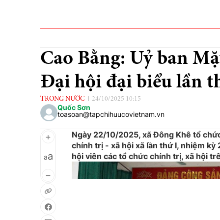
Cao Bằng: Uỷ ban Mặt
Đại hội đại biểu lần 
TRONG NƯỚC
24/10/2025 10:15
Quốc Sơn
toasoan@tapchihuucovietnam.vn
Ngày 22/10/2025, xã Đông Khê tổ chức 
chính trị - xã hội xã lần thứ I, nhiệm k
a
hội viên các tổ chức chính trị, xã hội tr
a