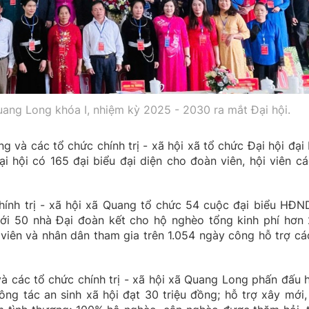
ng Long khóa I, nhiệm kỳ 2025 - 2030 ra mắt Đại hội.
và các tổ chức chính trị - xã hội xã tổ chức Đại hội đại 
i hội có 165 đại biểu đại diện cho đoàn viên, hội viên cá
ính trị - xã hội xã Quang tổ chức 54 cuộc đại biểu HĐN
 mới 50 nhà Đại đoàn kết cho hộ nghèo tổng kinh phí hơn 
 viên và nhân dân tham gia trên 1.054 ngày công hỗ trợ cá
 các tổ chức chính trị - xã hội xã Quang Long phấn đấu 
ng tác an sinh xã hội đạt 30 triệu đồng; hỗ trợ xây mới,