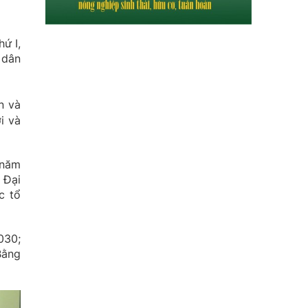
ứ I,
 dân
n và
i và
 năm
 Đại
c tổ
030;
Bằng