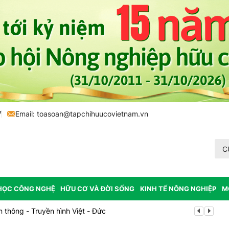
7
Email:
toasoan@tapchihuucovietnam.vn
C
HỌC CÔNG NGHỆ
HỮU CƠ VÀ ĐỜI SỐNG
KINH TẾ NÔNG NGHIỆP
M
thông - Truyền hình Việt - Đức
Lễ hội Sầu r