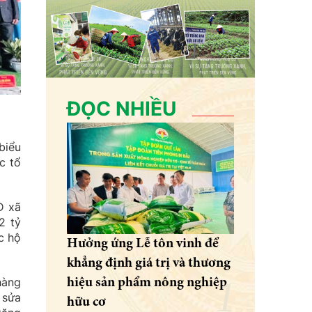
ĐỌC NHIỀU
biểu
c tổ
D xã
2 tỷ
c hộ
Hưởng ứng Lễ tôn vinh để
khẳng định giá trị và thương
hàng
hiệu sản phẩm nông nghiệp
 sửa
hữu cơ