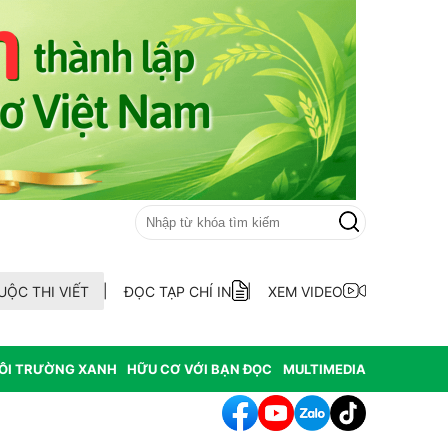
UỘC THI VIẾT
ĐỌC TẠP CHÍ IN
XEM VIDEO
ÔI TRƯỜNG XANH
HỮU CƠ VỚI BẠN ĐỌC
MULTIMEDIA
iêng Đắk Lắk 2026 là đòn bẩy cho quảng bá thương hiệu và thu hút 