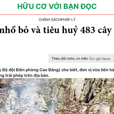
HỮU CƠ VỚI BẠN ĐỌC
CHÍNH SÁCH
PHÁP LÝ
nhổ bỏ và tiêu huỷ 483 cây
Theo dõi nnhc.vn trên
Bộ đội Biên phòng Cao Bằng) cho biết, đơn vị vừa tiến h
g trái phép trên địa bàn.