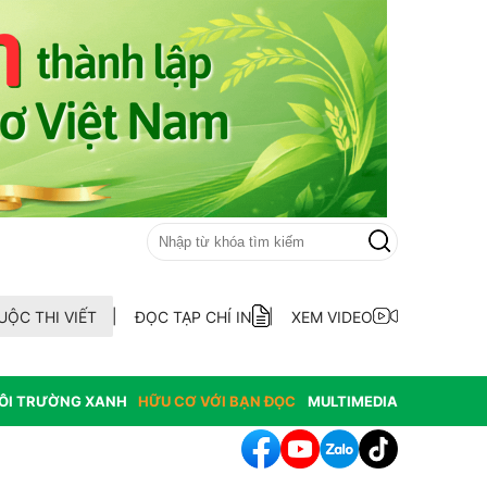
UỘC THI VIẾT
ĐỌC TẠP CHÍ IN
XEM VIDEO
ÔI TRƯỜNG XANH
HỮU CƠ VỚI BẠN ĐỌC
MULTIMEDIA
hông hợp thức hóa diện tích đất vi phạm có nguồn gốc từ phá rừ