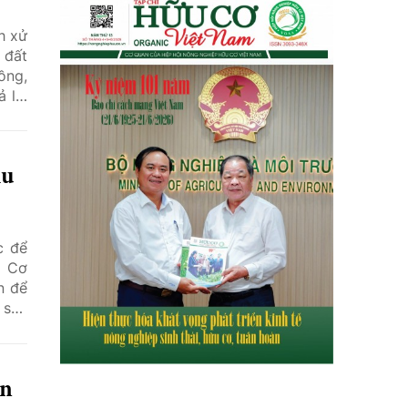
h xử
 đất
ồng,
 lại
h.
hu
c để
, Cơ
n để
 sản
ợn