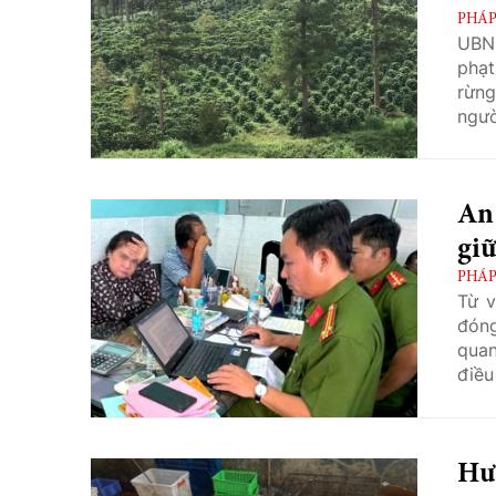
PHÁP
UBND
phạt
rừng
ngườ
toàn
An 
giữ
PHÁP
Từ v
đón
quan
điều
xuất
Hưn