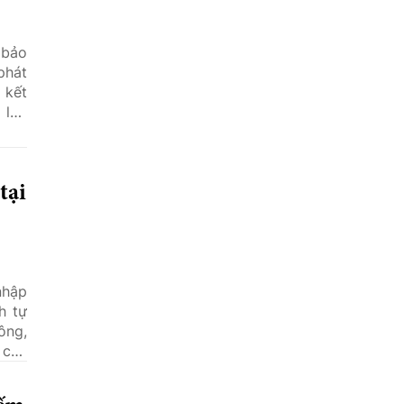
 bảo
phát
 kết
 lợn
 đến
 xác
tại
nhập
h tự
ông,
 chủ
điều
 góp