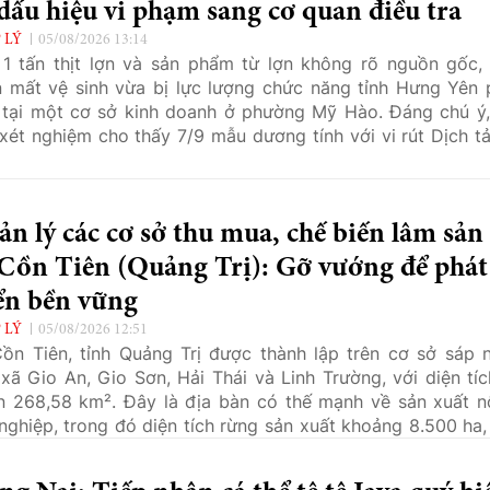
dấu hiệu vi phạm sang cơ quan điều tra
 LÝ
05/08/2026 13:14
1 tấn thịt lợn và sản phẩm từ lợn không rõ nguồn gốc,
 mất vệ sinh vừa bị lực lượng chức năng tỉnh Hưng Yên 
 tại một cơ sở kinh doanh ở phường Mỹ Hào. Đáng chú ý,
xét nghiệm cho thấy 7/9 mẫu dương tính với vi rút Dịch tả
 Phi (ASF), hồ sơ cùng toàn bộ tang vật đã được chuyển
uan Cảnh sát điều tra Công an tỉnh Hưng Yên để tiếp tục
, xử lý theo quy định.
n lý các cơ sở thu mua, chế biến lâm sản 
 Cồn Tiên (Quảng Trị): Gỡ vướng để phát
ển bền vững
 LÝ
05/08/2026 12:51
ồn Tiên, tỉnh Quảng Trị được thành lập trên cơ sở sáp 
xã Gio An, Gio Sơn, Hải Thái và Linh Trường, với diện tíc
n 268,58 km². Đây là địa bàn có thế mạnh về sản xuất n
nghiệp, trong đó diện tích rừng sản xuất khoảng 8.500 ha,
là keo tràm và cao su. Nguồn nguyên liệu dồi dào đã tạo 
 hình thành nhiều cơ sở thu mua, sơ chế, chế biến lâm sản,