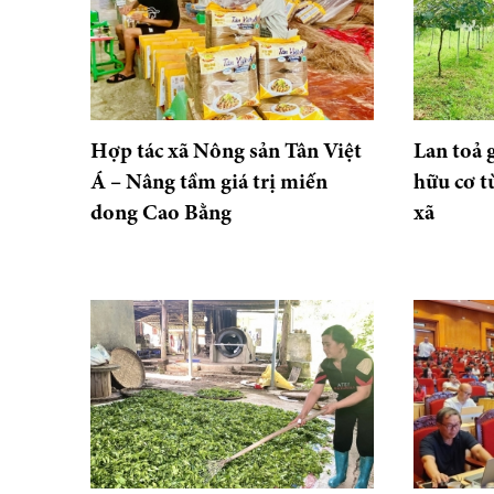
Hợp tác xã Nông sản Tân Việt
Lan toả 
Á – Nâng tầm giá trị miến
hữu cơ t
dong Cao Bằng
xã