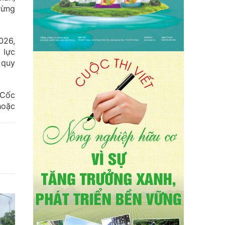
rừng
026,
 lực
 quy
 Cốc
hoặc