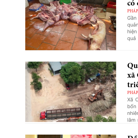
có 
PHÁP
Gần 
quản
hiện
quả 
châu
Cơ q
minh
Quả
xã
tri
PHÁP
Xã C
bốn 
nhiê
lâm 
yếu 
kiện