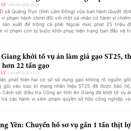
 LÝ
06/08/2026 11:28
 xã Quảng Trực (tỉnh Lâm Đồng) vừa ban hành Quyết địn
 vi phạm hành chính đối với một cá nhân có hành vi chiếm
 sản xuất để trồng cà phê. Ngoài mức phạt 25 triệu đ
i vi phạm còn bị buộc khôi phục hiện trạng ban đầu và trả
 bộ diện tích đất đã chiếm cho đơn vị quản lý theo quy địn
Giang khởi tố vụ án làm giả gạo ST25, t
 hơn 22 tấn gạo
 LÝ
06/08/2026 11:23
iệc phát hiện hai cơ sở sử dụng gạo không rõ nguồn gố
g gói vào bao bì mang nhãn hiệu ST25 đã được bảo hộ
 Cảnh sát điều tra Công an tỉnh An Giang đã khởi tố vụ á
 tra các hành vi xâm phạm quyền sở hữu công nghiệp và
, buôn bán hàng giả là lương thực, thực phẩm.
g Yên: Chuyển hồ sơ vụ gần 1 tấn thịt l