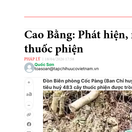
Cao Bằng: Phát hiện, 
thuốc phiện
PHÁP LÝ
18/04/2026 17:58
Quốc Sơn
toasoan@tapchihuucovietnam.vn
Đồn Biên phòng Cốc Pàng (Ban Chỉ huy 
tiêu huỷ 483 cây thuốc phiện được trồn
a
a