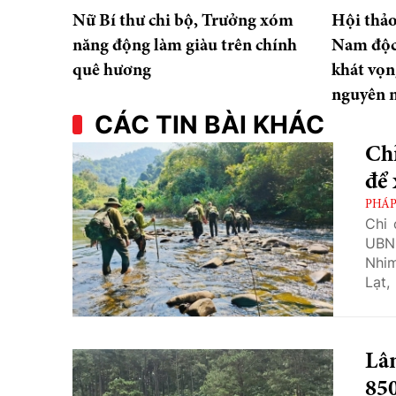
Nữ Bí thư chi bộ, Trưởng xóm
Hội thảo
năng động làm giàu trên chính
Nam độc l
quê hương
khát vọn
nguyên 
CÁC TIN BÀI KHÁC
Chỉ
để 
PHÁP
Chi 
UBND
Nhi
Lạt,
lâm 
Lâm
850