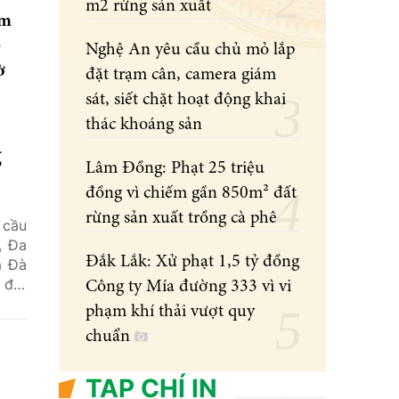
m2 rừng sản xuất
ểm
p
Nghệ An yêu cầu chủ mỏ lắp
ờ
đặt trạm cân, camera giám
sát, siết chặt hoạt động khai
thác khoáng sản
g
Lâm Đồng: Phạt 25 triệu
đồng vì chiếm gần 850m² đất
rừng sản xuất trồng cà phê
 cầu
, Đa
Đắk Lắk: Xử phạt 1,5 tỷ đồng
m Đà
 đất
Công ty Mía đường 333 vì vi
phạm khí thải vượt quy
chuẩn
TẠP CHÍ IN