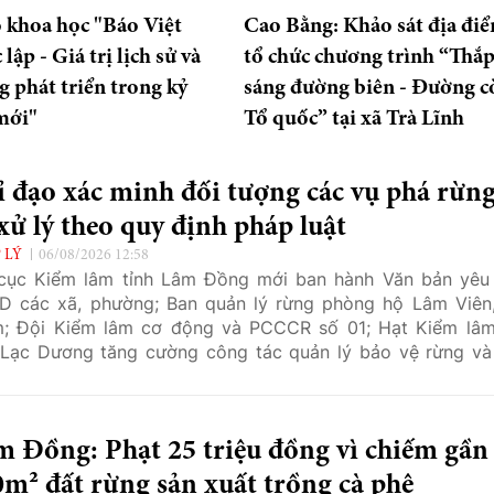
 khoa học "Báo Việt
Cao Bằng: Khảo sát địa đi
ập - Giá trị lịch sử và
tổ chức chương trình “Thắ
g phát triển trong kỷ
sáng đường biên - Đường c
mới"
Tổ quốc” tại xã Trà Lĩnh
 đạo xác minh đối tượng các vụ phá rừn
xử lý theo quy định pháp luật
 LÝ
06/08/2026 12:58
cục Kiểm lâm tỉnh Lâm Đồng mới ban hành Văn bản yêu
 các xã, phường; Ban quản lý rừng phòng hộ Lâm Viên
m; Đội Kiểm lâm cơ động và PCCCR số 01; Hạt Kiểm lâ
 Lạc Dương tăng cường công tác quản lý bảo vệ rừng và
nghiệp.
 Đồng: Phạt 25 triệu đồng vì chiếm gần
m² đất rừng sản xuất trồng cà phê