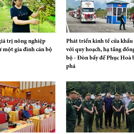
giá trị nông nghiệp
Phát triển kinh tế cửa khẩu
ừ một gia đình cán bộ
với quy hoạch, hạ tầng đồn
bộ - Đòn bẩy để Phục Hoà 
phá