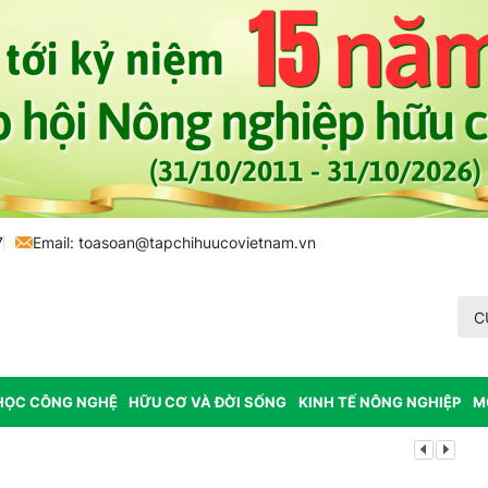
7
Email:
toasoan@tapchihuucovietnam.vn
C
HỌC CÔNG NGHỆ
HỮU CƠ VÀ ĐỜI SỐNG
KINH TẾ NÔNG NGHIỆP
M
Lâm Đồng: K