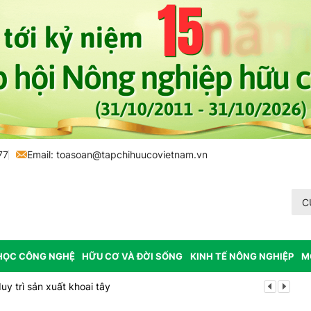
77
Email:
toasoan@tapchihuucovietnam.vn
C
HỌC CÔNG NGHỆ
HỮU CƠ VÀ ĐỜI SỐNG
KINH TẾ NÔNG NGHIỆP
M
y trì sản xuất khoai tây
Tp. Huế: Xã 