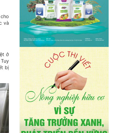
 cho
c và
ệt ở
 Tuy
t bị