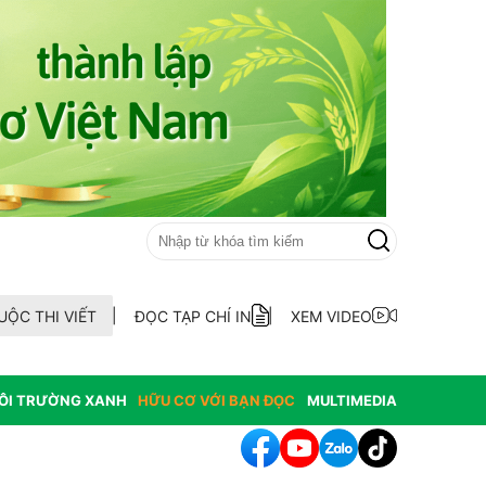
UỘC THI VIẾT
ĐỌC TẠP CHÍ IN
XEM VIDEO
ÔI TRƯỜNG XANH
HỮU CƠ VỚI BẠN ĐỌC
MULTIMEDIA
Quảng Điền ra mắt Tổ hợp tác nuôi trồng thủy sản thôn An Xuân Đôn