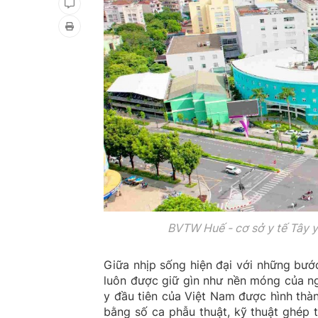
BVTW Huế - cơ sở y tế Tây y
Giữa nhịp sống hiện đại với những bướ
luôn được giữ gìn như nền móng của ng
y đầu tiên của Việt Nam được hình thà
bằng số ca phẫu thuật, kỹ thuật ghép