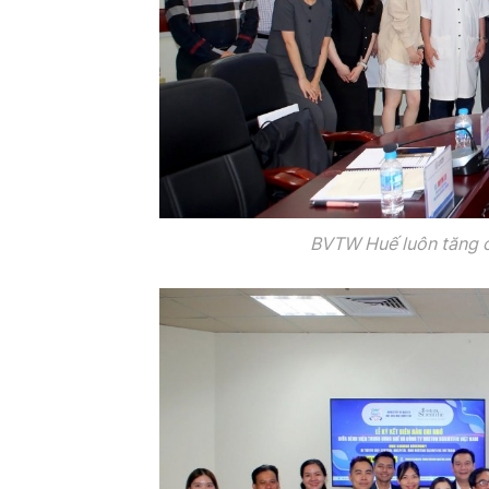
BVTW Huế luôn tăng 