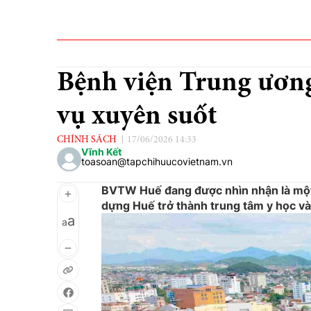
Bệnh viện Trung ương
vụ xuyên suốt
CHÍNH SÁCH
17/06/2026 14:33
Vĩnh Kết
toasoan@tapchihuucovietnam.vn
BVTW Huế đang được nhìn nhận là một
dựng Huế trở thành trung tâm y học v
a
a