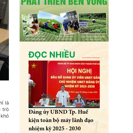
ĐỌC NHIỀU
ỉ là
 trò
Đảng ủy UBND Tp. Huế
 khó
kiện toàn bộ máy lãnh đạo
nhiệm kỳ 2025 - 2030