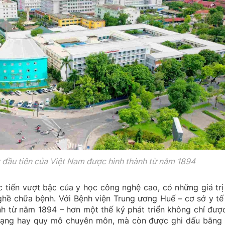
 đầu tiên của Việt Nam được hình thành từ năm 1894
c tiến vượt bậc của y học công nghệ cao, có những giá trị
hề chữa bệnh. Với Bệnh viện Trung ương Huế – cơ sở y tế
nh từ năm 1894 – hơn một thế kỷ phát triển không chỉ đượ
 tạng hay quy mô chuyên môn, mà còn được ghi dấu bằng