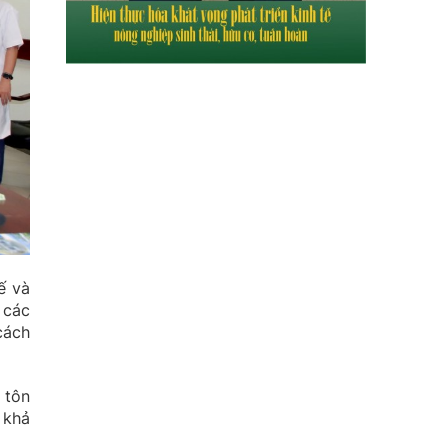
ế và
 các
cách
 tôn
 khả