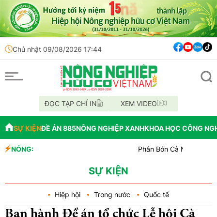
Chủ nhật 09/08/2026 17:44
ĐỌC TẠP CHÍ IN
XEM VIDEO
SỰ KIỆN
ĐỀ ÁN 885
NÔNG NGHIỆP XANH
KHOA HỌC CÔNG NG
NÓNG:
Phân Bón Cà Mau đồng hành với 
Chỉ đạo xử lý vụ phá rừng tại l
Mùa xanh trên cánh đồng Mường
SỰ KIỆN
Hiệp hội
Trong nước
Quốc tế
Ban hành Đề án tổ chức Lễ hội Cà