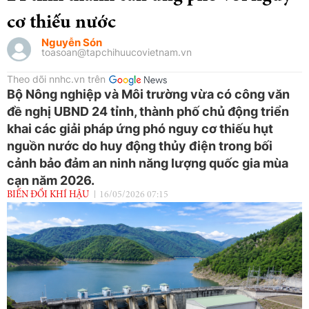
cơ thiếu nước
Nguyễn Són
toasoan@tapchihuucovietnam.vn
Theo dõi nnhc.vn trên
Bộ Nông nghiệp và Môi trường vừa có công văn
đề nghị UBND 24 tỉnh, thành phố chủ động triển
khai các giải pháp ứng phó nguy cơ thiếu hụt
nguồn nước do huy động thủy điện trong bối
cảnh bảo đảm an ninh năng lượng quốc gia mùa
cạn năm 2026.
BIẾN ĐỔI KHÍ HẬU
16/05/2026 07:15