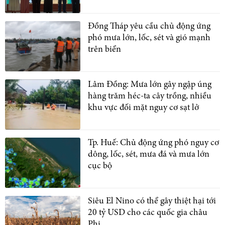
Đồng Tháp yêu cầu chủ động ứng
phó mưa lớn, lốc, sét và gió mạnh
trên biển
Lâm Đồng: Mưa lớn gây ngập úng
hàng trăm héc-ta cây trồng, nhiều
khu vực đối mặt nguy cơ sạt lở
Tp. Huế: Chủ động ứng phó nguy cơ
dông, lốc, sét, mưa đá và mưa lớn
cục bộ
Siêu El Nino có thể gây thiệt hại tới
20 tỷ USD cho các quốc gia châu
Phi