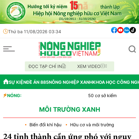
Thứ ba 11/08/2026 03:34
ĐỌC TẠP CHÍ IN
XEM VIDEO
SỰ KIỆN
ĐỀ ÁN 885
NÔNG NGHIỆP XANH
KHOA HỌC CÔNG NG
NÓNG:
50 cơ sở kiểm nghiệm Cadimi, Và
Những vi phạm tại Dự án Bệnh vi
Hà Nội siết chặt an toàn thực phẩ
MÔI TRƯỜNG XANH
Biến đổi khí hậu
Hữu cơ và môi trường
24 tỉnh thành cần ứng phó với nguy