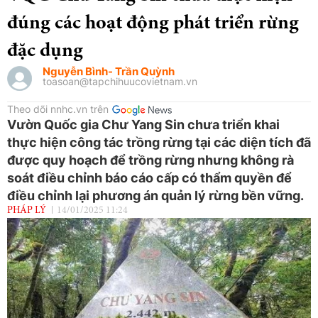
đúng các hoạt động phát triển rừng
đặc dụng
Nguyễn Bình- Trần Quỳnh
toasoan@tapchihuucovietnam.vn
Theo dõi nnhc.vn trên
Vườn Quốc gia Chư Yang Sin chưa triển khai
thực hiện công tác trồng rừng tại các diện tích đã
được quy hoạch để trồng rừng nhưng không rà
soát điều chỉnh báo cáo cấp có thẩm quyền để
điều chỉnh lại phương án quản lý rừng bền vững.
PHÁP LÝ
14/01/2025 11:24