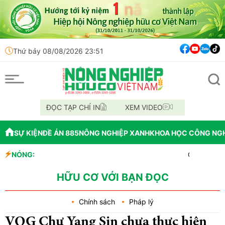
Thứ bảy 08/08/2026 23:51
ĐỌC TẠP CHÍ IN
XEM VIDEO
SỰ KIỆN
ĐỀ ÁN 885
NÔNG NGHIỆP XANH
KHOA HỌC CÔNG NG
NÓNG:
OAU đưa nhà máy th
Đắk Lắk tổ chức di
Vĩnh Long phát hi
HỮU CƠ VỚI BẠN ĐỌC
Chính sách
Pháp lý
VQG Chư Yang Sin chưa thực hiện