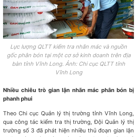
Lực lượng QLTT kiểm tra nhãn mác và nguồn
gốc phân bón tại một cơ sở kinh doanh trên địa
bàn tỉnh Vĩnh Long. Ảnh: Chi cục QLTT tỉnh
Vĩnh Long
Nhiều chiêu trò gian lận nhãn mác phân bón bị
phanh phui
Theo Chi cục Quản lý thị trường tỉnh Vĩnh Long,
qua công tác kiểm tra thị trường, Đội Quản lý thị
trường số 3 đã phát hiện nhiều thủ đoạn gian lận