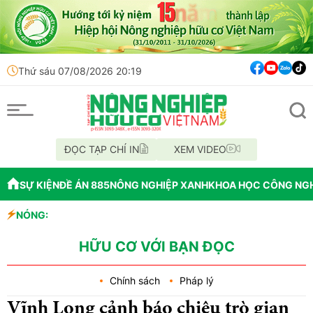
Thứ sáu 07/08/2026 20:19
ĐỌC TẠP CHÍ IN
XEM VIDEO
SỰ KIỆN
ĐỀ ÁN 885
NÔNG NGHIỆP XANH
KHOA HỌC CÔNG NG
NÓNG:
Đến năm 2045, Vi
Thông báo mất gi
Lâm Đồng: Không 
HỮU CƠ VỚI BẠN ĐỌC
Chính sách
Pháp lý
Vĩnh Long cảnh báo chiêu trò gian