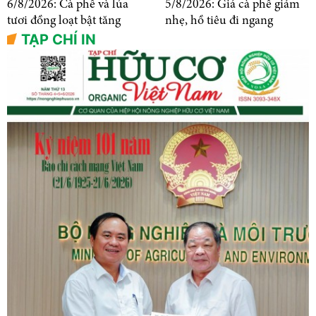
6/8/2026: Cà phê và lúa
5/8/2026: Giá cà phê giảm
tươi đồng loạt bật tăng
nhẹ, hồ tiêu đi ngang
TẠP CHÍ IN