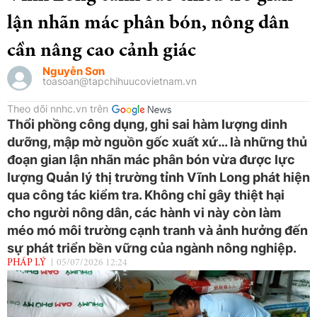
lận nhãn mác phân bón, nông dân
cần nâng cao cảnh giác
Nguyễn Sơn
toasoan@tapchihuucovietnam.vn
Theo dõi nnhc.vn trên
Thổi phồng công dụng, ghi sai hàm lượng dinh
dưỡng, mập mờ nguồn gốc xuất xứ… là những thủ
đoạn gian lận nhãn mác phân bón vừa được lực
lượng Quản lý thị trường tỉnh Vĩnh Long phát hiện
qua công tác kiểm tra. Không chỉ gây thiệt hại
cho người nông dân, các hành vi này còn làm
méo mó môi trường cạnh tranh và ảnh hưởng đến
sự phát triển bền vững của ngành nông nghiệp.
PHÁP LÝ
05/07/2026 12:24