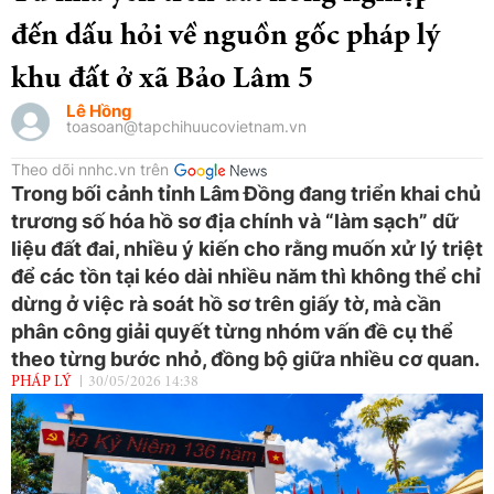
đến dấu hỏi về nguồn gốc pháp lý
khu đất ở xã Bảo Lâm 5
Lê Hồng
toasoan@tapchihuucovietnam.vn
Theo dõi nnhc.vn trên
Trong bối cảnh tỉnh Lâm Đồng đang triển khai chủ
trương số hóa hồ sơ địa chính và “làm sạch” dữ
liệu đất đai, nhiều ý kiến cho rằng muốn xử lý triệt
để các tồn tại kéo dài nhiều năm thì không thể chỉ
dừng ở việc rà soát hồ sơ trên giấy tờ, mà cần
phân công giải quyết từng nhóm vấn đề cụ thể
theo từng bước nhỏ, đồng bộ giữa nhiều cơ quan.
PHÁP LÝ
30/05/2026 14:38