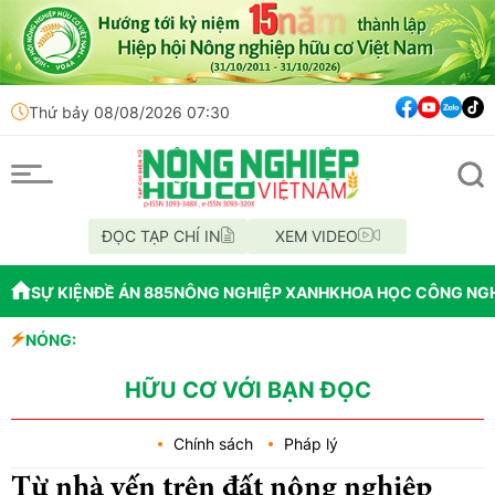
Thứ bảy 08/08/2026 07:30
ĐỌC TẠP CHÍ IN
XEM VIDEO
SỰ KIỆN
ĐỀ ÁN 885
NÔNG NGHIỆP XANH
KHOA HỌC CÔNG NG
NÓNG:
Đến năm 2045, Việ
Thông báo mất giấy
Lâm Đồng: Không h
HỮU CƠ VỚI BẠN ĐỌC
Chính sách
Pháp lý
Từ nhà yến trên đất nông nghiệp