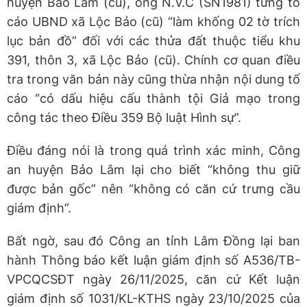
huyện Bảo Lâm (cũ), ông N.V.C (SN1981) từng tố
cáo UBND xã Lộc Bảo (cũ) “làm khống 02 tờ trích
lục bản đồ” đối với các thửa đất thuộc tiểu khu
391, thôn 3, xã Lộc Bảo (cũ). Chính cơ quan điều
tra trong văn bản này cũng thừa nhận nội dung tố
cáo “có dấu hiệu cấu thành tội Giả mạo trong
công tác theo Điều 359 Bộ luật Hình sự”.
Điều đáng nói là trong quá trình xác minh, Công
an huyện Bảo Lâm lại cho biết “không thu giữ
được bản gốc” nên “không có căn cứ trưng cầu
giám định”.
Bất ngờ, sau đó Công an tỉnh Lâm Đồng lại ban
hành Thông báo kết luận giám định số A536/TB-
VPCQCSĐT ngày 26/11/2025, căn cứ Kết luận
giám định số 1031/KL-KTHS ngày 23/10/2025 của