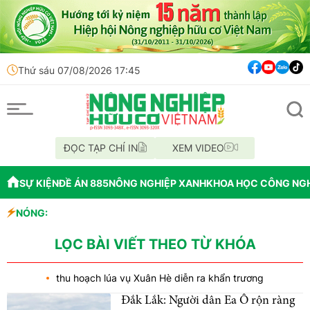
Thứ sáu 07/08/2026 17:45
ĐỌC TẠP CHÍ IN
XEM VIDEO
SỰ KIỆN
ĐỀ ÁN 885
NÔNG NGHIỆP XANH
KHOA HỌC CÔNG NG
ng nghiệp sinh học
NÓNG:
 từ phá rừng để cấp GCNQSDĐ
LỌC BÀI VIẾT THEO TỪ KHÓA
thu hoạch lúa vụ Xuân Hè diễn ra khẩn trương
Đắk Lắk: Người dân Ea Ô rộn ràng