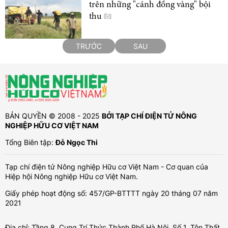
trên những "cánh đồng vàng" bội
thu
TRƯỚC
SAU
BẢN QUYỀN © 2008 - 2025
BỞI TẠP CHÍ ĐIỆN TỬ NÔNG
NGHIỆP HỮU CƠ VIỆT NAM
Tổng Biên tập:
Đỗ Ngọc Thi
Tạp chí điện tử Nông nghiệp Hữu cơ Việt Nam - Cơ quan của
Hiệp hội Nông nghiệp Hữu cơ Việt Nam.
Giấy phép hoạt động số: 457/GP-BTTTT ngày 20 tháng 07 năm
2021
Địa chỉ: Tầng 8, Cung Trí Thức Thành Phố Hà Nội, Số 1, Tôn Thất