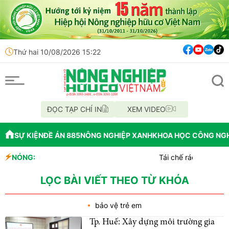
Thứ hai 10/08/2026 15:22
ĐỌC TẠP CHÍ IN
XEM VIDEO
SỰ KIỆN
ĐỀ ÁN 885
NÔNG NGHIỆP XANH
KHOA HỌC CÔNG NG
NÓNG:
Tái chế rác thực phẩm
Kenya biến phế phụ p
Sức sống kỳ diệu của
LỌC BÀI VIẾT THEO TỪ KHÓA
bảo vệ trẻ em
Tp. Huế: Xây dựng môi trường gia