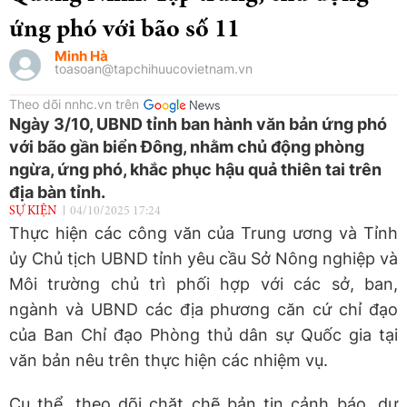
ứng phó với bão số 11
Minh Hà
toasoan@tapchihuucovietnam.vn
Theo dõi nnhc.vn trên
Ngày 3/10, UBND tỉnh ban hành văn bản ứng phó
với bão gần biển Đông, nhằm chủ động phòng
ngừa, ứng phó, khắc phục hậu quả thiên tai trên
địa bàn tỉnh.
SỰ KIỆN
04/10/2025 17:24
Thực hiện các công văn của Trung ương và Tỉnh
ủy Chủ tịch UBND tỉnh yêu cầu Sở Nông nghiệp và
Môi trường chủ trì phối hợp với các sở, ban,
ngành và UBND các địa phương căn cứ chỉ đạo
của Ban Chỉ đạo Phòng thủ dân sự Quốc gia tại
văn bản nêu trên thực hiện các nhiệm vụ.
Cụ thể, theo dõi chặt chẽ bản tin cảnh báo, dự