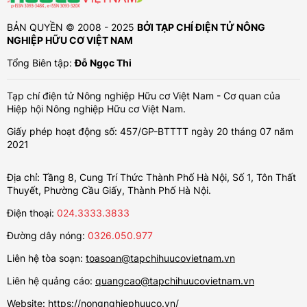
BẢN QUYỀN © 2008 - 2025
BỞI TẠP CHÍ ĐIỆN TỬ NÔNG
NGHIỆP HỮU CƠ VIỆT NAM
Tổng Biên tập:
Đỗ Ngọc Thi
Tạp chí điện tử Nông nghiệp Hữu cơ Việt Nam - Cơ quan của
Hiệp hội Nông nghiệp Hữu cơ Việt Nam.
Giấy phép hoạt động số: 457/GP-BTTTT ngày 20 tháng 07 năm
2021
Địa chỉ: Tầng 8, Cung Trí Thức Thành Phố Hà Nội, Số 1, Tôn Thất
Thuyết, Phường Cầu Giấy, Thành Phố Hà Nội.
Điện thoại:
024.3333.3833
Đường dây nóng:
0326.050.977
Liên hệ tòa soạn:
toasoan@tapchihuucovietnam.vn
Liên hệ quảng cáo:
quangcao@tapchihuucovietnam.vn
Website:
https://nongnghiephuuco.vn/