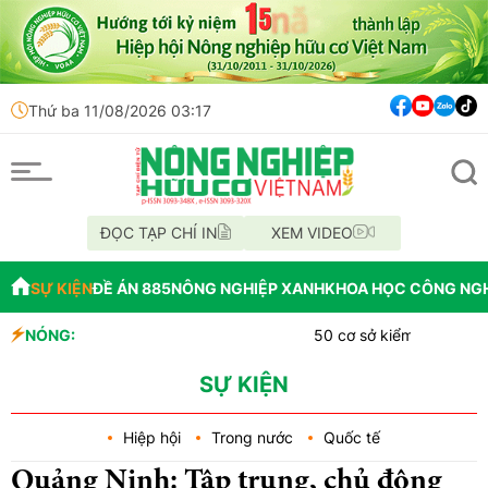
Thứ ba 11/08/2026 03:17
ĐỌC TẠP CHÍ IN
XEM VIDEO
SỰ KIỆN
ĐỀ ÁN 885
NÔNG NGHIỆP XANH
KHOA HỌC CÔNG NG
NÓNG:
50 cơ sở kiểm nghiệm Cadimi, V
Những vi phạm tại Dự án Bệnh v
Hà Nội siết chặt an toàn thực ph
SỰ KIỆN
Hiệp hội
Trong nước
Quốc tế
Quảng Ninh: Tập trung, chủ động